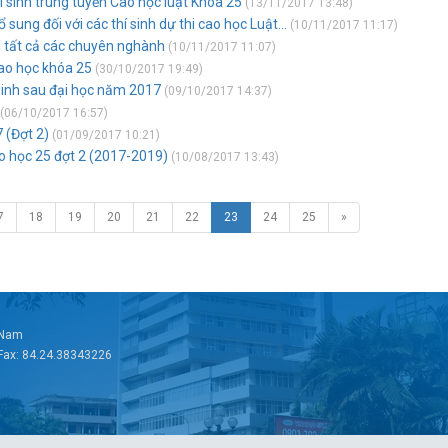
 sinh trúng tuyển Cao học luật Khóa 25
(13/11/2017 13:48)
sung đối với các thí sinh dự thi cao học Luật...
(10/11/2017 11:17)
ới tất cả các chuyên nghành
(10/11/2017 11:07)
cao học khóa 25
(30/10/2017 19:49)
sinh sau đại học năm 2017
(09/10/2017 14:37)
(06/10/2017 16:57)
 (Đợt 2)
(01/09/2017 10:21)
ao học 25 đợt 2 (2017-2019)
(10/08/2017 13:43)
7
18
19
20
21
22
23
24
25
»
t Nam
 Fax: 84.24.38343226