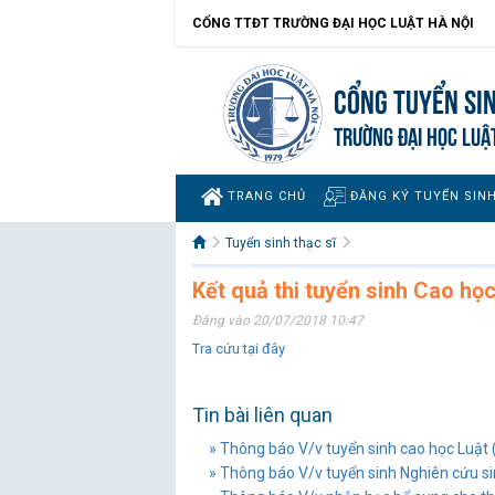
CỔNG TTĐT TRƯỜNG ĐẠI HỌC LUẬT HÀ NỘI
Cổng tuyển si
TRƯỜNG ĐẠI HỌC LUẬ
TRANG CHỦ
ĐĂNG KÝ TUYỂN SIN
Tuyển sinh thạc sĩ
Kết quả thi tuyển sinh Cao họ
Đăng vào 20/07/2018 10:47
Tra cứu tại đây
Tin bài liên quan
» Thông báo V/v tuyển sinh cao học Luật
» Thông báo V/v tuyển sinh Nghiên cứu s