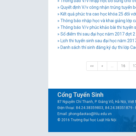
» Thông báo V/v nhập học bổ sung cho thí
» Quyết định V/v công nhận trúng tuyển bổ 
» Kết quả phúc tra cao học khóa 25 đối v
» Thông báo nhập học và khai giảng lớp 
» Thông báo V/v phúc khảo bài thi tuyển 
» Sổ điểm thi sau đại học năm 2017 đợt 2
» Lịch thi tuyển sinh sau đại học năm 2017
» Danh sách thí sinh đăng ký dự thi lớp C
««
«
…
16
1
Cổng Tuyển Sinh
87 Nguyễn Chí Thanh, P. Giảng Võ, Hà Nội, Việ
Điện thoại: 84.24.38359803, 84.24.38351879 -
Email: phongdaotao@hlu.edu.vn
© 2016 Trường Đại học Luật Hà Nội