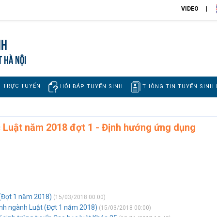
VIDEO
nh
T HÀ NỘI
H TRỰC TUYẾN
THÔNG TIN TUYỂN SINH
HỎI ĐÁP TUYỂN SINH
c Luật năm 2018 đợt 1 - Định hướng ứng dụng
 (Đợt 1 năm 2018)
(15/03/2018 00:00)
inh ngành Luật (Đợt 1 năm 2018)
(15/03/2018 00:00)