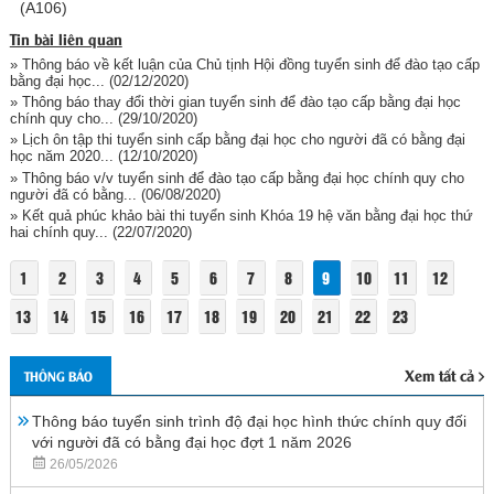
(A106)
Tin bài liên quan
» Thông báo về kết luận của Chủ tịnh Hội đồng tuyển sinh để đào tạo cấp
bằng đại học...
(02/12/2020)
» Thông báo thay đổi thời gian tuyển sinh để đào tạo cấp bằng đại học
chính quy cho...
(29/10/2020)
» Lịch ôn tập thi tuyển sinh cấp bằng đại học cho người đã có bằng đại
học năm 2020...
(12/10/2020)
» Thông báo v/v tuyển sinh để đào tạo cấp bằng đại học chính quy cho
người đã có bằng...
(06/08/2020)
» Kết quả phúc khảo bài thi tuyển sinh Khóa 19 hệ văn bằng đại học thứ
hai chính quy...
(22/07/2020)
1
2
3
4
5
6
7
8
9
10
11
12
13
14
15
16
17
18
19
20
21
22
23
Xem tất cả
THÔNG BÁO
Thông báo tuyển sinh trình độ đại học hình thức chính quy đối
với người đã có bằng đại học đợt 1 năm 2026
26/05/2026