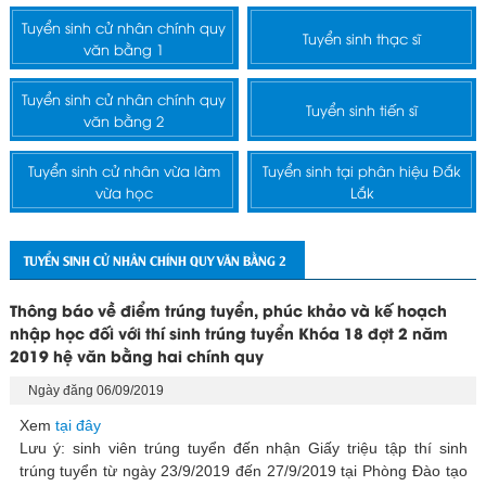
Tuyển sinh cử nhân chính quy
Tuyển sinh thạc sĩ
văn bằng 1
Tuyển sinh cử nhân chính quy
Tuyển sinh tiến sĩ
văn bằng 2
Tuyển sinh cử nhân vừa làm
Tuyển sinh tại phân hiệu Đắk
vừa học
Lắk
TUYỂN SINH CỬ NHÂN CHÍNH QUY VĂN BẰNG 2
Thông báo về điểm trúng tuyển, phúc khảo và kế hoạch
nhập học đối với thí sinh trúng tuyển Khóa 18 đợt 2 năm
2019 hệ văn bằng hai chính quy
Ngày đăng 06/09/2019
Xem
tại đây
Lưu ý: sinh viên trúng tuyển đến nhận Giấy triệu tập thí sinh
trúng tuyển từ ngày 23/9/2019 đến 27/9/2019 tại Phòng Đào tạo