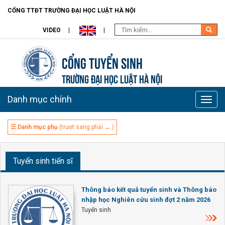
CỔNG TTĐT TRƯỜNG ĐẠI HỌC LUẬT HÀ NỘI
VIDEO
Cổng tuyển sinh
TRƯỜNG ĐẠI HỌC LUẬT HÀ NỘI
Danh mục chính
Toggle
naviga
☰ Danh mục phụ
(trượt sang phải → )
Tuyển sinh tiến sĩ
Thông báo kết quả tuyển sinh và Thông báo
nhập học Nghiên cứu sinh đợt 2 năm 2026
Tuyển sinh