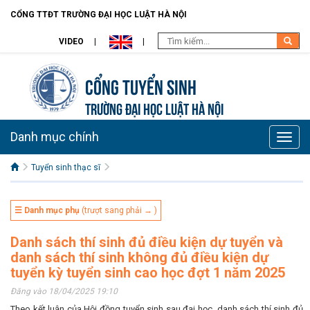
CỔNG TTĐT TRƯỜNG ĐẠI HỌC LUẬT HÀ NỘI
VIDEO
Cổng tuyển sinh
TRƯỜNG ĐẠI HỌC LUẬT HÀ NỘI
Danh mục chính
Toggle
naviga
Tuyển sinh thạc sĩ
☰ Danh mục phụ
(trượt sang phải → )
Danh sách thí sinh đủ điều kiện dự tuyển và
danh sách thí sinh không đủ điều kiện dự
tuyển kỳ tuyển sinh cao học đợt 1 năm 2025
Đăng vào 18/04/2025 19:10
Theo kết luận của Hội đồng tuyển sinh sau đại học, danh sách thí sinh đủ