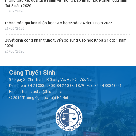
Thông báo kết quả tuyển sinh và Thông báo nhập học Nghiên cứu sinh
đợt 2 năm 2026
03/07/2026
Thông báo gia hạn nhập học Cao học Khóa 34 đợt 1 năm 2026
26/06/2026
Quyết định công nhận trúng tuyển bổ sung Cao học Khóa 34 đợt 1 năm
2026
26/06/2026
Cổng Tuyển Sinh
87 Nguyễn Chí Thanh, P. Giảng Võ, Hà Nội, Việt Nam
Điện thoại: 84.24.38359803, 84.24.38351879 - Fax: 84.24.38343226
Email: phongdaotao@hlu.edu.vn
© 2016 Trường Đại học Luật Hà Nội