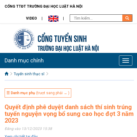
CỔNG TTĐT TRƯỜNG ĐẠI HỌC LUẬT HÀ NỘI
VIDEO
Cổng tuyển sinh
TRƯỜNG ĐẠI HỌC LUẬT HÀ NỘI
Danh mục chính
Toggle
naviga
Tuyển sinh thạc sĩ
☰ Danh mục phụ
(trượt sang phải → )
Quyết định phê duyệt danh sách thí sinh trúng
tuyển nguyện vọng bổ sung cao học đợt 3 năm
2023
Đăng vào 13/12/2023 15:38
Xem chi tiết tại đây