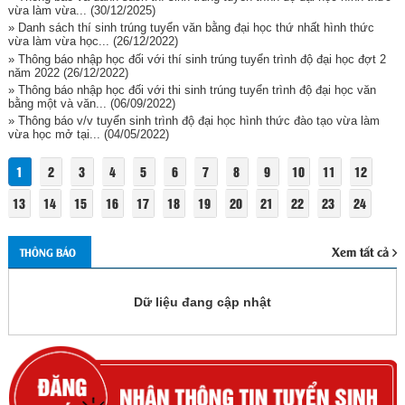
vừa làm vừa...
(30/12/2025)
» Danh sách thí sinh trúng tuyển văn bằng đại học thứ nhất hình thức
vừa làm vừa học...
(26/12/2022)
» Thông báo nhập học đối với thí sinh trúng tuyển trình độ đại học đợt 2
năm 2022
(26/12/2022)
» Thông báo nhập học đối với thi sinh trúng tuyển trình độ đại học văn
bằng một và văn...
(06/09/2022)
» Thông báo v/v tuyển sinh trình độ đại học hình thức đào tạo vừa làm
vừa học mở tại...
(04/05/2022)
1
2
3
4
5
6
7
8
9
10
11
12
13
14
15
16
17
18
19
20
21
22
23
24
Xem tất cả
THÔNG BÁO
Dữ liệu đang cập nhật