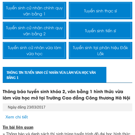
Tuyển sinh cử nhân chính quy
Tuyển sinh thạc sĩ
văn bằng 1
Tuyển sinh cử nhân chính quy
Tuyển sinh tiến sĩ
văn bằng 2
Tuyển sinh cử nhân vừa làm
Tuyển sinh tại phân hiệu Đắk
vừa học
Lắk
THÔNG TIN TUYỂN SINH CỬ NHÂN VỪA LÀM VỪA HỌC VĂN
BẰNG 1
Thông báo tuyển sinh khóa 2, văn bằng 1 hình thức vừa
làm vừa học mở tại Trường Cao đẳng Công thương Hà Nội
Ngày đăng 23/03/2017
Xem chi tiết
Tin bài liên quan
» Thông báo và danh sách thí sinh trúng tuyển trình độ đại học hình thức