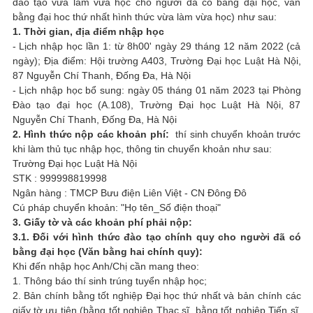
đào tạo vừa làm vừa học cho người đã có bằng đại học, văn
bằng đại hoc thứ nhất hình thức vừa làm vừa học) như sau:
1. Thời gian, địa điểm nhập học
- Lịch nhập học lần 1: từ 8h00' ngày 29 tháng 12 năm 2022 (cả
ngày); Địa điểm: Hội trường A403, Trường Đại học Luật Hà Nội,
87 Nguyễn Chí Thanh, Đống Đa, Hà Nội
- Lịch nhập học bổ sung: ngày 05 tháng 01 năm 2023 tại Phòng
Đào tạo đại học (A.108), Trường Đại học Luật Hà Nội, 87
Nguyễn Chí Thanh, Đống Đa, Hà Nội
2. Hình thức nộp các khoản phí:
thí sinh chuyển khoản trước
khi làm thủ tục nhập học, thông tin chuyển khoản như sau:
Trường Đại học Luật Hà Nội
STK : 999998819998
Ngân hàng : TMCP Bưu điện Liên Việt - CN Đông Đô
Cú pháp chuyển khoản: "Họ tên_Số điện thoại"
3. Giấy tờ và các khoản phí phải nộp:
3.1. Đối với hình thức đào tạo chính quy cho người đã có
bằng đại học (Văn bằng hai chính quy):
Khi đến nhập học Anh/Chị cần mang theo:
1. Thông báo thí sinh trúng tuyển nhập học;
2. Bản chính bằng tốt nghiệp Đại học thứ nhất và bản chính các
giấy tờ ưu tiên (bằng tốt nghiệp Thạc sĩ, bằng tốt nghiệp Tiến sĩ,