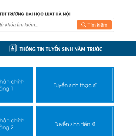
TĐT TRƯỜNG ĐẠI HỌC LUẬT HÀ NỘI
Tìm kiếm
THÔNG TIN TUYỂN SINH NĂM TRƯỚC
nhân chính
Tuyển sinh thạc sĩ
ằng 1
nhân chính
Tuyển sinh tiến sĩ
ằng 2