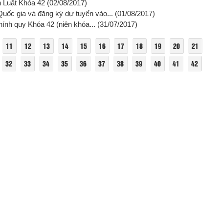
h Luật Khóa 42
(02/08/2017)
uốc gia và đăng ký dự tuyển vào...
(01/08/2017)
hính quy Khóa 42 (niên khóa...
(31/07/2017)
11
12
13
14
15
16
17
18
19
20
21
32
33
34
35
36
37
38
39
40
41
42