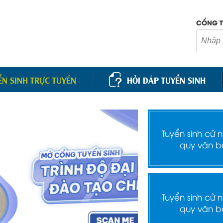
CỔNG T
ỂN SINH TRỰC TUYẾN
HỎI ĐÁP TUYỂN SINH
Tuyển sinh cử 
quy văn b
Tuyển sinh cử 
quy văn b