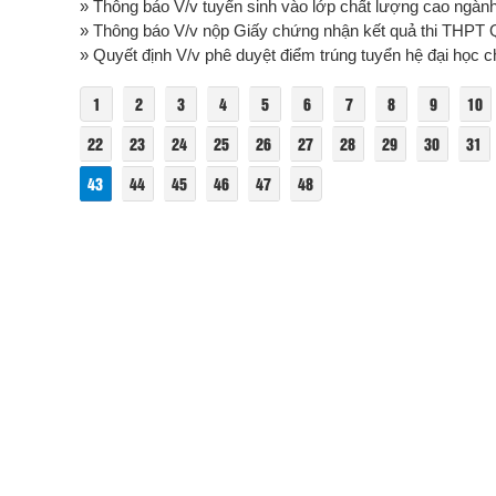
» Thông báo V/v tuyển sinh vào lớp chất lượng cao ngàn
» Thông báo V/v nộp Giấy chứng nhận kết quả thi THPT Q
» Quyết định V/v phê duyệt điểm trúng tuyển hệ đại học c
1
2
3
4
5
6
7
8
9
10
22
23
24
25
26
27
28
29
30
31
43
44
45
46
47
48