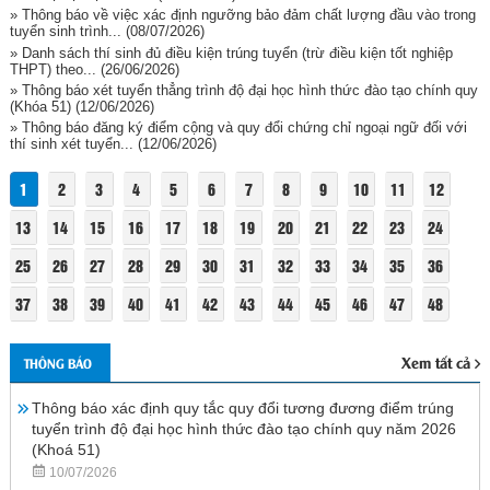
» Thông báo về việc xác định ngưỡng bảo đảm chất lượng đầu vào trong
tuyển sinh trình...
(08/07/2026)
» Danh sách thí sinh đủ điều kiện trúng tuyển (trừ điều kiện tốt nghiệp
THPT) theo...
(26/06/2026)
» Thông báo xét tuyển thẳng trình độ đại học hình thức đào tạo chính quy
(Khóa 51)
(12/06/2026)
» Thông báo đăng ký điểm cộng và quy đổi chứng chỉ ngoại ngữ đối với
thí sinh xét tuyển...
(12/06/2026)
1
2
3
4
5
6
7
8
9
10
11
12
13
14
15
16
17
18
19
20
21
22
23
24
25
26
27
28
29
30
31
32
33
34
35
36
37
38
39
40
41
42
43
44
45
46
47
48
Xem tất cả
THÔNG BÁO
Thông báo xác định quy tắc quy đổi tương đương điểm trúng
tuyển trình độ đại học hình thức đào tạo chính quy năm 2026
(Khoá 51)
10/07/2026