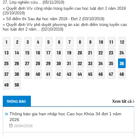
27, Lớp nghiên cứu...
(05/11/2019)
» Quyết định V/v công nhận trúng tuyển cao học luật đợt 2 năm 2019
(15/10/2019)
» Sổ điểm thi Sau đại học năm 2019 - Đợt 2
(03/10/2019)
» Quyết định V/v phê duyệt phương án xác định điểm trúng tuyển cao
học luật đợt 2 năm...
(02/10/2019)
1
2
3
4
5
6
7
8
9
10
11
12
13
14
15
16
17
18
19
20
21
22
23
24
25
26
27
28
29
30
31
32
33
34
35
36
37
38
39
40
41
42
43
44
45
46
47
48
49
50
Xem tất cả
THÔNG BÁO
Thông báo gia hạn nhập học Cao học Khóa 34 đợt 1 năm
2026
26/06/2026