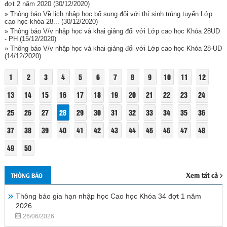
đợt 2 năm 2020
(30/12/2020)
» Thông báo Về lịch nhập học bổ sung đối với thí sinh trúng tuyển Lớp
cao học khóa 28...
(30/12/2020)
» Thông báo V/v nhập học và khai giảng đối với Lớp cao học Khóa 28UD
- PH
(15/12/2020)
» Thông báo V/v nhập học và khai giảng đối với Lớp cao học Khóa 28-UD
(14/12/2020)
1
2
3
4
5
6
7
8
9
10
11
12
13
14
15
16
17
18
19
20
21
22
23
24
25
26
27
28
29
30
31
32
33
34
35
36
37
38
39
40
41
42
43
44
45
46
47
48
49
50
Xem tất cả
THÔNG BÁO
Thông báo gia hạn nhập học Cao học Khóa 34 đợt 1 năm
2026
26/06/2026