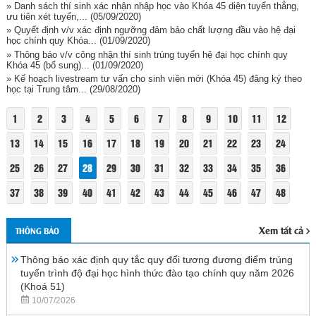
» Danh sách thí sinh xác nhận nhập học vào Khóa 45 diện tuyển thẳng,
ưu tiên xét tuyển,...
(05/09/2020)
» Quyết định v/v xác định ngưỡng đảm bảo chất lượng đầu vào hệ đại
học chính quy Khóa...
(01/09/2020)
» Thông báo v/v công nhận thí sinh trúng tuyển hệ đại học chính quy
Khóa 45 (bổ sung)...
(01/09/2020)
» Kế hoạch livestream tư vấn cho sinh viên mới (Khóa 45) đăng ký theo
học tại Trung tâm...
(29/08/2020)
1
2
3
4
5
6
7
8
9
10
11
12
13
14
15
16
17
18
19
20
21
22
23
24
25
26
27
28
29
30
31
32
33
34
35
36
37
38
39
40
41
42
43
44
45
46
47
48
Xem tất cả
THÔNG BÁO
Thông báo xác định quy tắc quy đổi tương đương điểm trúng
tuyển trình độ đại học hình thức đào tạo chính quy năm 2026
(Khoá 51)
10/07/2026