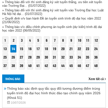
» Thông báo đối với thí sinh đăng ký xét tuyển thẳng, ưu tiên xét tuyển
vào Trường Đại...
(01/07/2022)
» Thông báo đối với thí sinh đăng ký xét tuyển vào Trường Đại học Luật
Hà Nội hệ đại...
(01/07/2022)
» Quyết đinh v/v ban hành Đề án tuyển sinh trình độ đại học năm 2022
(21/06/2022)
» Thông báo v/v điều chỉnh phương án tuyển sinh (dự kiến) trình độ đại
học năm 2022
(06/05/2022)
1
2
3
4
5
6
7
8
9
10
11
12
13
14
15
16
17
18
19
20
21
22
23
24
25
26
27
28
29
30
31
32
33
34
35
36
37
38
39
40
41
42
43
44
45
46
47
48
Xem tất cả
THÔNG BÁO
Thông báo xác định quy tắc quy đổi tương đương điểm trúng
tuyển trình độ đại học hình thức đào tạo chính quy năm 2026
(Khoá 51)
10/07/2026