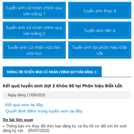
Tuyển sinh cử nhân chính quy
Tuyển sinh thạc sĩ
văn bằng 1
Tuyển sinh cử nhân chính quy
Tuyển sinh tiến sĩ
văn bằng 2
Tuyển sinh cử nhân vừa làm
Tuyển sinh tại phân hiệu Đắk
vừa học
Lắk
THÔNG TIN TUYỂN SINH CỬ NHÂN CHÍNH QUY VĂN BẰNG 1
Kết quả tuyển sinh đợt 2 Khóa 50 tại Phân hiệu Đắk Lắk
Ngày đăng 17/09/2025
Kết quả xem tại đây
Quyết định điểm trúng tuyển xem tại đây
Tin bài liên quan
» Thông báo v/v thay đổi thời hạn đăng ký và thu hồ sơ đối với thí sinh
đăng ký xét...
(05/07/2022)