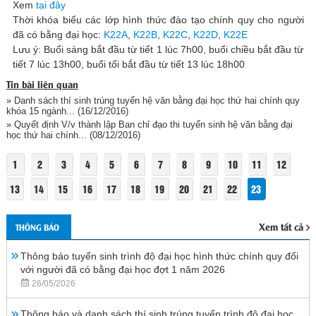
Xem
tại đây
Thời khóa biểu các lớp hình thức đào tạo chính quy cho người
đã có bằng đại học:
K22A
,
K22B
,
K22C
,
K22D
,
K22E
Lưu ý: Buổi sáng bắt đầu từ tiết 1 lúc 7h00, buổi chiều bắt đầu từ
tiết 7 lúc 13h00, buổi tối bắt đầu từ tiết 13 lúc 18h00
Tin bài liên quan
» Danh sách thí sinh trúng tuyển hệ văn bằng đại học thứ hai chính quy
khóa 15 ngành...
(16/12/2016)
» Quyết định V/v thành lập Ban chỉ đạo thi tuyển sinh hệ văn bằng đại
học thứ hai chính...
(08/12/2016)
1
2
3
4
5
6
7
8
9
10
11
12
13
14
15
16
17
18
19
20
21
22
23
Xem tất cả
THÔNG BÁO
Thông báo tuyển sinh trình độ đại học hình thức chính quy đối
với người đã có bằng đại học đợt 1 năm 2026
26/05/2026
Thông báo và danh sách thí sinh trúng tuyển trình độ đại học