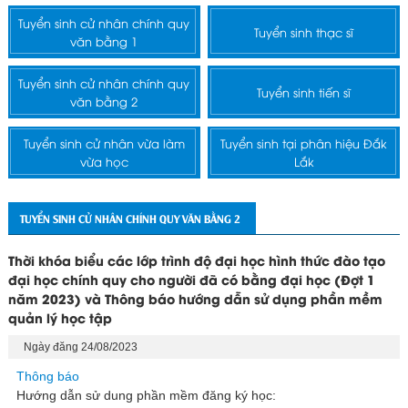
Tuyển sinh cử nhân chính quy
Tuyển sinh thạc sĩ
văn bằng 1
Tuyển sinh cử nhân chính quy
Tuyển sinh tiến sĩ
văn bằng 2
Tuyển sinh cử nhân vừa làm
Tuyển sinh tại phân hiệu Đắk
vừa học
Lắk
TUYỂN SINH CỬ NHÂN CHÍNH QUY VĂN BẰNG 2
Thời khóa biểu các lớp trình độ đại học hình thức đào tạo
đại học chính quy cho người đã có bằng đại học (Đợt 1
năm 2023) và Thông báo hướng dẫn sử dụng phần mềm
quản lý học tập
Ngày đăng 24/08/2023
Thông báo
Hướng dẫn sử dung phần mềm đăng ký học: