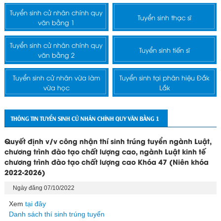
Tuyển sinh cử nhân chính quy
Tuyển sinh thạc sĩ
văn bằng 1
Tuyển sinh cử nhân chính quy
Tuyển sinh tiến sĩ
văn bằng 2
Tuyển sinh cử nhân vừa làm
Tuyển sinh tại phân hiệu Đắk
vừa học
Lắk
THÔNG TIN TUYỂN SINH CỬ NHÂN CHÍNH QUY VĂN BẰNG 1
Quyết định v/v công nhận thí sinh trúng tuyển ngành Luật,
chương trình đào tạo chất lượng cao, ngành Luật kinh tế
chương trình đào tạo chất lượng cao Khóa 47 (Niên khóa
2022-2026)
Ngày đăng 07/10/2022
Xem
tại đây
Danh sách thí sinh trúng tuyển