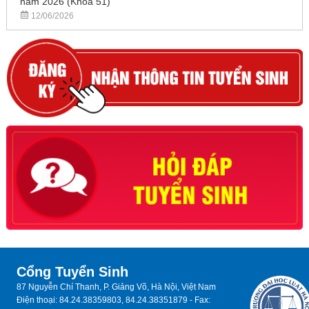
năm 2026 (Khóa 51)
12/06/2026
Cổng Tuyển Sinh
87 Nguyễn Chí Thanh, P. Giảng Võ, Hà Nội, Việt Nam
Điện thoại: 84.24.38359803, 84.24.38351879 - Fax: