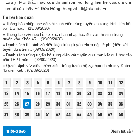
Lưu ý: Mọi thắc mắc của thí sinh xin vui lòng liên hệ qua địa chỉ
email của thầy Vũ Đức Hùng: hungvd_dt@hlu.edu.vn
Tin bài liên quan
» Thông báo nhập học đối với sinh viên trúng tuyển chương trình liên kết
với Đại học...
(18/09/2020)
» Thông báo v/v nộp hồ sơ xác nhận nhập học đối với thí sinh trúng
tuyển vào Khóa 45...
(09/09/2020)
» Danh sách thí sinh đủ điều kiện trúng tuyển chưa nộp lệ phí (diện xét
tuyển dựa trên...
(09/09/2020)
» Danh sách trúng tuyển bổ sung diện xét tuyển dựa trên kết quả học tập
bậc THPT năm...
(09/09/2020)
» Quyết định v/v điều chỉnh điểm trúng tuyển hệ đại học chính quy Khóa
45 diện xét...
(09/09/2020)
1
2
3
4
5
6
7
8
9
10
11
12
13
14
15
16
17
18
19
20
21
22
23
24
25
26
27
28
29
30
31
32
33
34
35
36
37
38
39
40
41
42
43
44
45
46
47
48
Xem tất cả
THÔNG BÁO