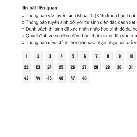
Tin bài liên quan
» Thông báo v/v tuyển sinh Khóa 15 (K46) khóa học Luậ
» Thông báo tuyển sinh đối với thí sinh diện đặc cách xé
» Danh sách thí sinh đã xác nhận nhập học trình độ đại họ
» Quyết định về ngưỡng đảm bảo chất lượng đầu vào trình
» Thông báo điều chỉnh thời gian xác nhận nhập học đối vớ
1
2
3
4
5
6
7
8
9
10
22
23
24
25
26
27
28
29
30
31
43
44
45
46
47
48