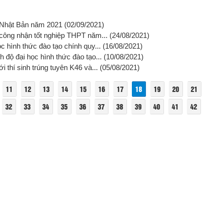
t Nhật Bản năm 2021
(02/09/2021)
t công nhận tốt nghiệp THPT năm...
(24/08/2021)
c hình thức đào tạo chính quy...
(16/08/2021)
 độ đại học hình thức đào tạo...
(10/08/2021)
i thí sinh trúng tuyên K46 và...
(05/08/2021)
11
12
13
14
15
16
17
18
19
20
21
32
33
34
35
36
37
38
39
40
41
42