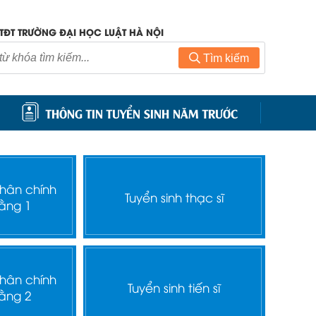
TĐT TRƯỜNG ĐẠI HỌC LUẬT HÀ NỘI
Tìm kiếm
THÔNG TIN TUYỂN SINH NĂM TRƯỚC
nhân chính
Tuyển sinh thạc sĩ
ằng 1
nhân chính
Tuyển sinh tiến sĩ
ằng 2