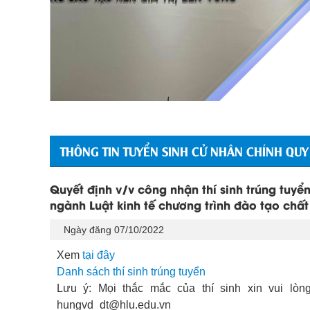
THÔNG TIN TUYỂN SINH CỬ NHÂN CHÍNH QUY
Quyết định v/v công nhận thí sinh trúng tuyể
ngành Luật kinh tế chương trình đào tạo chấ
Ngày đăng 07/10/2022
Xem
tại đây
Danh sách thí sinh trúng tuyển
Lưu ý: Mọi thắc mắc của thí sinh xin vui lò
hungvd_dt@hlu.edu.vn