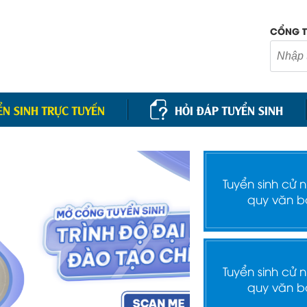
CỔNG T
ỂN SINH TRỰC TUYẾN
HỎI ĐÁP TUYỂN SINH
Tuyển sinh cử 
quy văn b
Tuyển sinh cử 
quy văn b