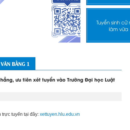
Tuyển sinh cử
làm vừa
 VĂN BẰNG 1
thẳng, ưu tiên xét tuyển vào Trường Đại học Luật
 trực tuyến tại đây:
xettuyen.hlu.edu.vn