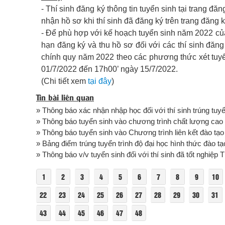
- Thí sinh đăng ký thông tin tuyển sinh tại trang đă
nhận hồ sơ khi thí sinh đã đăng ký trên trang đăng k
- Để phù hợp với kế hoạch tuyển sinh năm 2022 của
hạn đăng ký và thu hồ sơ đối với các thí sinh đăn
chính quy năm 2022 theo các phương thức xét tuy
01/7/2022 đến 17h00’ ngày 15/7/2022.
(Chi tiết xem
tại đây
)
Tin bài liên quan
» Thông báo xác nhận nhập học đối với thí sinh trúng tuy
» Thông báo tuyển sinh vào chương trình chất lượng cao
» Thông báo tuyển sinh vào Chương trình liên kết đào tạo 
» Bảng điểm trúng tuyển trình độ đại học hình thức đào tạ
» Thông báo v/v tuyển sinh đối với thí sinh đã tốt nghiệ
1
2
3
4
5
6
7
8
9
10
22
23
24
25
26
27
28
29
30
31
43
44
45
46
47
48