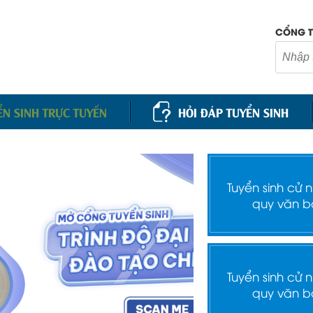
CỔNG T
ỂN SINH TRỰC TUYẾN
HỎI ĐÁP TUYỂN SINH
Tuyển sinh cử 
quy văn b
Tuyển sinh cử 
quy văn b