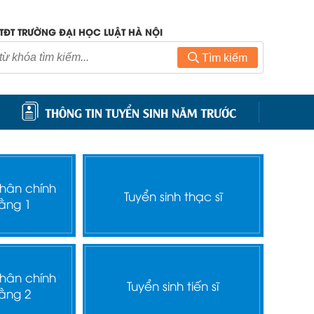
TĐT TRƯỜNG ĐẠI HỌC LUẬT HÀ NỘI
Tìm kiếm
THÔNG TIN TUYỂN SINH NĂM TRƯỚC
nhân chính
Tuyển sinh thạc sĩ
ằng 1
nhân chính
Tuyển sinh tiến sĩ
ằng 2