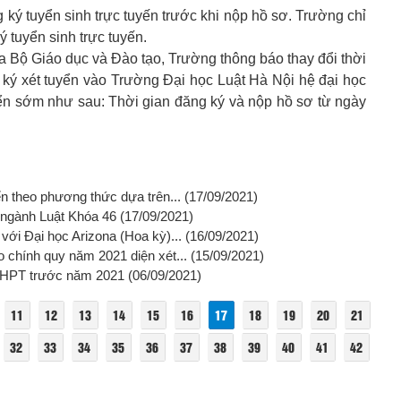
ng ký tuyển sinh trực tuyến trước khi nộp hồ sơ. Trường chỉ
ý tuyển sinh trực tuyến.
 Bộ Giáo dục và Đào tạo, Trường thông báo thay đổi thời
g ký xét tuyển vào Trường Đại học Luật Hà Nội hệ đại học
ển sớm như sau: Thời gian đăng ký và nộp hồ sơ từ ngày
ển theo phương thức dựa trên...
(17/09/2021)
 ngành Luật Khóa 46
(17/09/2021)
với Đại học Arizona (Hoa kỳ)...
(16/09/2021)
o chính quy năm 2021 diện xét...
(15/09/2021)
p THPT trước năm 2021
(06/09/2021)
11
12
13
14
15
16
17
18
19
20
21
32
33
34
35
36
37
38
39
40
41
42