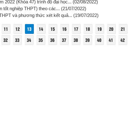
 2022 (Khóa 47) trình độ đại học...
(02/08/2022)
ện tốt nghiệp THPT) theo các...
(21/07/2022)
THPT và phương thức xét kết quả...
(19/07/2022)
11
12
13
14
15
16
17
18
19
20
21
32
33
34
35
36
37
38
39
40
41
42