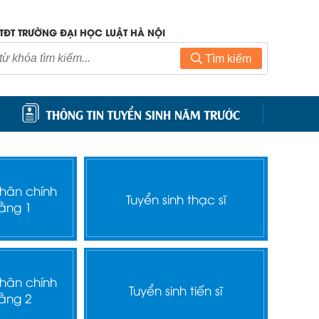
TĐT TRƯỜNG ĐẠI HỌC LUẬT HÀ NỘI
Tìm kiếm
THÔNG TIN TUYỂN SINH NĂM TRƯỚC
nhân chính
Tuyển sinh thạc sĩ
ằng 1
nhân chính
Tuyển sinh tiến sĩ
ằng 2