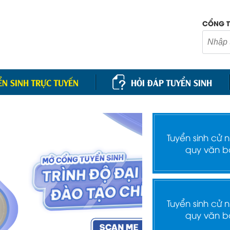
CỔNG T
ỂN SINH TRỰC TUYẾN
HỎI ĐÁP TUYỂN SINH
Tuyển sinh cử 
quy văn b
Tuyển sinh cử 
quy văn b