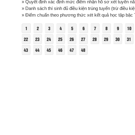
» Quyết định xác định mức điểm nhận hồ sơ xét tuyển năm
» Danh sách thí sinh đủ điều kiện trúng tuyển (trừ điều ki
» Điểm chuẩn theo phương thức xét kết quả học tập bậc 
1
2
3
4
5
6
7
8
9
10
22
23
24
25
26
27
28
29
30
31
43
44
45
46
47
48