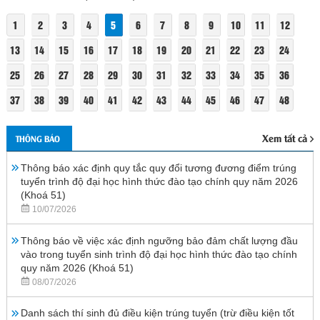
1
2
3
4
5
6
7
8
9
10
11
12
13
14
15
16
17
18
19
20
21
22
23
24
25
26
27
28
29
30
31
32
33
34
35
36
37
38
39
40
41
42
43
44
45
46
47
48
Xem tất cả
THÔNG BÁO
Thông báo xác định quy tắc quy đổi tương đương điểm trúng
tuyển trình độ đại học hình thức đào tạo chính quy năm 2026
(Khoá 51)
10/07/2026
Thông báo về việc xác định ngưỡng bảo đảm chất lượng đầu
vào trong tuyển sinh trình độ đại học hình thức đào tạo chính
quy năm 2026 (Khoá 51)
08/07/2026
Danh sách thí sinh đủ điều kiện trúng tuyển (trừ điều kiện tốt