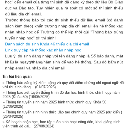
học" đến email của từng thí sinh đã đăng ký theo dữ liệu Bộ Giáo
dục và Đào tạo. Tuy nhiên qua rà soát có một số thí sinh thiếu
dữ liệu địa chỉ email.
Trường thông báo tới các thí sinh thiếu dữ liệu email (có danh
sách kèm theo) khẩn trương nhập địa chỉ email lên hệ thống xác
nhận nhập học để Trường có thể kịp thời gửi "Thông báo trúng
tuyển nhập học" tới thí sinh!
Danh sách thí sinh Khóa 46 thiếu địa chỉ email
Link truy cập hệ thống xác nhận nhập học
Lưu ý: thí sinh đăng nhập với tên đăng nhập là Số báo danh, mật
khẩu là ngayg/tháng/năm sinh để vào hệ thống. Sau đó bấm nút
nhập email và nhập địa chỉ email
Tin bài liên quan
» Thông báo đăng ký điểm cộng và quy đổi điểm chứng chỉ ngoại ngữ đối
với thí sinh đăng...
(01/07/2025)
» Thông báo xét tuyển thẳng trình độ đại học hình thức chính quy năm
2025 (Khóa 50)
(16/06/2025)
» Thông tin tuyển sinh năm 2025 hình thức chính quy Khóa 50
(12/06/2025)
» Thông tin tuyển sinh hình thức đào tạo chính quy năm 2025 (dự kiến )
(26/04/2025)
» Kế hoạch nhập học, học tập tuần sinh hoạt công dân, khai giảng sinh
viên trình độ đại...
(27/08/2024)