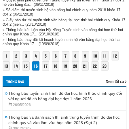
» Quyết định phê duyệt điểm trúng tuyển kỳ thi tuyển sinh Khóa 17 đợt 2
hệ văn bằng đại...
(06/11/2018)
» Sổ điểm thi tuyển sinh hệ văn bằng hai chính quy năm 2018 khóa 17
đợt 2
(06/11/2018)
» Giấy báo dự thi tuyển sinh văn bằng đại học thứ hai chính quy Khóa 17
đợt 2 (niên...
(23/10/2018)
» Thông báo kết luận của Hội đồng Tuyển sinh văn bằng đại học thứ hai
chính quy Khóa 17...
(23/10/2018)
» Thông báo thay đổi kế hoạch tuyển sinh hệ văn bằng đại học thứ hai
chính quy Khóa 17...
(19/09/2018)
1
2
3
4
5
6
7
8
9
10
11
12
13
14
15
16
17
18
19
20
21
22
23
Xem tất cả
THÔNG BÁO
Thông báo tuyển sinh trình độ đại học hình thức chính quy đối
với người đã có bằng đại học đợt 1 năm 2026
26/05/2026
Thông báo và danh sách thí sinh trúng tuyển trình độ đại học
chính quy và vừa làm vừa học năm 2025 (Đợt 2)
30/12/2025