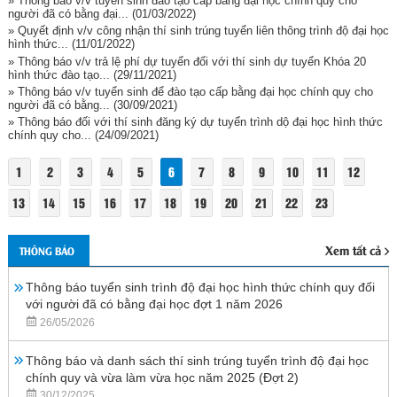
» Thông báo v/v tuyển sinh đào tạo cấp bằng đại học chính quy cho
người đã có bằng đại...
(01/03/2022)
» Quyết định v/v công nhận thí sinh trúng tuyển liên thông trình độ đại học
hình thức...
(11/01/2022)
» Thông báo v/v trả lệ phí dự tuyển đối với thí sinh dự tuyển Khóa 20
hình thức đào tạo...
(29/11/2021)
» Thông báo v/v tuyển sinh để đào tạo cấp bằng đại học chính quy cho
người đã có bằng...
(30/09/2021)
» Thông báo đối với thí sinh đăng ký dự tuyển trình dộ đại học hình thức
chính quy cho...
(24/09/2021)
1
2
3
4
5
6
7
8
9
10
11
12
13
14
15
16
17
18
19
20
21
22
23
Xem tất cả
THÔNG BÁO
Thông báo tuyển sinh trình độ đại học hình thức chính quy đối
với người đã có bằng đại học đợt 1 năm 2026
26/05/2026
Thông báo và danh sách thí sinh trúng tuyển trình độ đại học
chính quy và vừa làm vừa học năm 2025 (Đợt 2)
30/12/2025