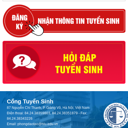
Cổng Tuyển Sinh
87 Nguyễn Chí Thanh, P. Giảng Võ, Hà Nội, Việt Nam
Điện thoại: 84.24.38359803, 84.24.38351879 - Fax:
84.24.38343226
Email: phongdaotao@hlu.edu.vn