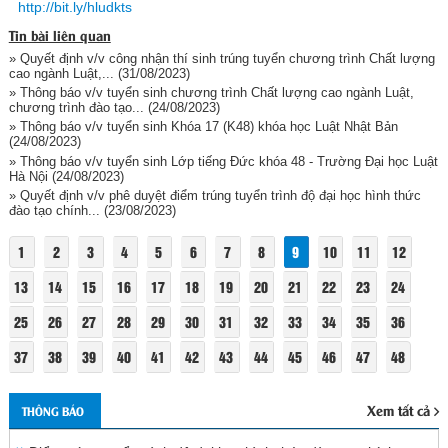
http://bit.ly/hludkts
Tin bài liên quan
» Quyết định v/v công nhận thí sinh trúng tuyển chương trình Chất lượng
cao ngành Luật,...
(31/08/2023)
» Thông báo v/v tuyển sinh chương trình Chất lượng cao ngành Luật,
chương trình đào tạo...
(24/08/2023)
» Thông báo v/v tuyển sinh Khóa 17 (K48) khóa học Luật Nhật Bản
(24/08/2023)
» Thông báo v/v tuyển sinh Lớp tiếng Đức khóa 48 - Trường Đại học Luật
Hà Nội
(24/08/2023)
» Quyết định v/v phê duyệt điểm trúng tuyển trình độ đại học hình thức
đào tạo chính...
(23/08/2023)
1
2
3
4
5
6
7
8
9
10
11
12
13
14
15
16
17
18
19
20
21
22
23
24
25
26
27
28
29
30
31
32
33
34
35
36
37
38
39
40
41
42
43
44
45
46
47
48
Xem tất cả
THÔNG BÁO