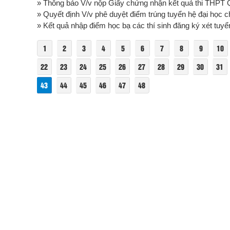
» Thông báo V/v nộp Giấy chứng nhận kết quả thi THPT Q
» Quyết định V/v phê duyệt điểm trúng tuyển hệ đại học c
» Kết quả nhập điểm học bạ các thí sinh đăng ký xét tuyể
1
2
3
4
5
6
7
8
9
10
22
23
24
25
26
27
28
29
30
31
43
44
45
46
47
48