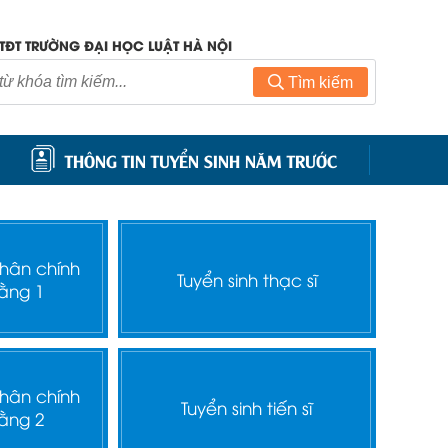
TĐT TRƯỜNG ĐẠI HỌC LUẬT HÀ NỘI
Tìm kiếm
THÔNG TIN TUYỂN SINH NĂM TRƯỚC
nhân chính
Tuyển sinh thạc sĩ
ằng 1
nhân chính
Tuyển sinh tiến sĩ
ằng 2