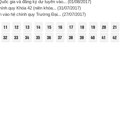
uốc gia và đăng ký dự tuyển vào...
(01/08/2017)
hính quy Khóa 42 (niên khóa...
(31/07/2017)
n vào hệ chính quy Trường Đại...
(27/07/2017)
11
12
13
14
15
16
17
18
19
20
21
32
33
34
35
36
37
38
39
40
41
42