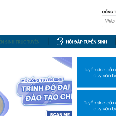
CỔNG T
ỂN SINH TRỰC TUYẾN
HỎI ĐÁP TUYỂN SINH
Tuyển sinh cử 
quy văn b
Tuyển sinh cử 
quy văn b