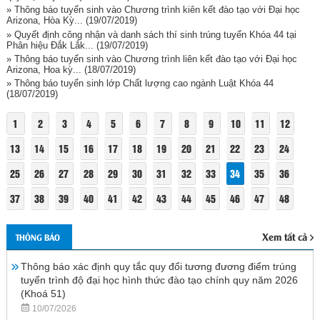
» Thông báo tuyển sinh vào Chương trình kiên kết đào tạo với Đại học
Arizona, Hòa Kỳ...
(19/07/2019)
» Quyết định công nhận và danh sách thí sinh trúng tuyển Khóa 44 tại
Phân hiệu Đắk Lắk...
(19/07/2019)
» Thông báo tuyển sinh vào Chương trình liên kết đào tạo với Đại học
Arizona, Hoa kỳ...
(18/07/2019)
» Thông báo tuyển sinh lớp Chất lượng cao ngành Luật Khóa 44
(18/07/2019)
1
2
3
4
5
6
7
8
9
10
11
12
13
14
15
16
17
18
19
20
21
22
23
24
25
26
27
28
29
30
31
32
33
34
35
36
37
38
39
40
41
42
43
44
45
46
47
48
Xem tất cả
THÔNG BÁO
Thông báo xác định quy tắc quy đổi tương đương điểm trúng
tuyển trình độ đại học hình thức đào tạo chính quy năm 2026
(Khoá 51)
10/07/2026