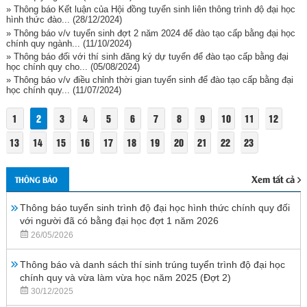
» Thông báo Kết luận của Hội đồng tuyển sinh liên thông trình độ đại học
hình thức đào...
(28/12/2024)
» Thông báo v/v tuyển sinh đợt 2 năm 2024 để đào tạo cấp bằng đại học
chính quy ngành...
(11/10/2024)
» Thông báo đối với thí sinh đăng ký dự tuyển để đào tạo cấp bằng đại
học chính quy cho...
(05/08/2024)
» Thông báo v/v điều chỉnh thời gian tuyển sinh để đào tạo cấp bằng đại
học chính quy...
(11/07/2024)
1
2
3
4
5
6
7
8
9
10
11
12
13
14
15
16
17
18
19
20
21
22
23
Xem tất cả
THÔNG BÁO
Thông báo tuyển sinh trình độ đại học hình thức chính quy đối
với người đã có bằng đại học đợt 1 năm 2026
26/05/2026
Thông báo và danh sách thí sinh trúng tuyển trình độ đại học
chính quy và vừa làm vừa học năm 2025 (Đợt 2)
30/12/2025