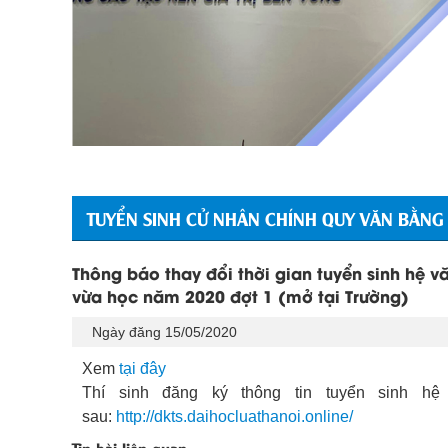
TUYỂN SINH CỬ NHÂN CHÍNH QUY VĂN BẰNG
Thông báo thay đổi thời gian tuyển sinh hệ v
vừa học năm 2020 đợt 1 (mở tại Trường)
Ngày đăng 15/05/2020
Xem
tại đây
Thí sinh đăng ký thông tin tuyển sinh hệ
sau:
http://dkts.daihocluathanoi.online/
Tin bài liên quan