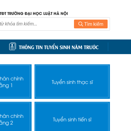
TĐT TRƯỜNG ĐẠI HỌC LUẬT HÀ NỘI
Tìm kiếm
THÔNG TIN TUYỂN SINH NĂM TRƯỚC
nhân chính
Tuyển sinh thạc sĩ
ằng 1
nhân chính
Tuyển sinh tiến sĩ
ằng 2