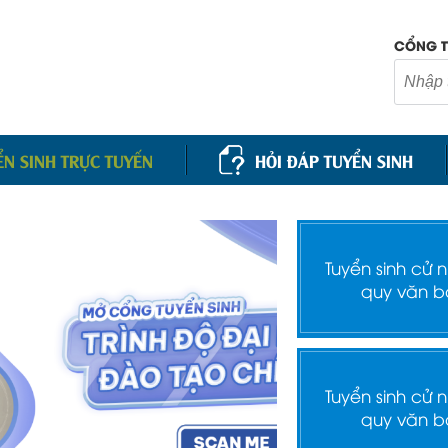
CỔNG T
ỂN SINH TRỰC TUYẾN
HỎI ĐÁP TUYỂN SINH
Tuyển sinh cử 
quy văn b
Tuyển sinh cử 
quy văn b