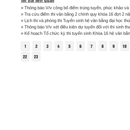
» Thông báo V/v công bố điểm trúng tuyển, phúc khảo và 
» Tra cứu điểm thi văn bằng 2 chính quy khóa 16 đợt 2 
» Lịch thi và phòng thi Tuyển sinh hệ văn bằng đại học th
» Thông báo V/v xét điều kiện dự tuyển đối với thí sinh t
» Kế hoạch Tổ chức kỳ thi tuyển sinh Khóa 16 hệ văn bằng
1
2
3
4
5
6
7
8
9
10
22
23