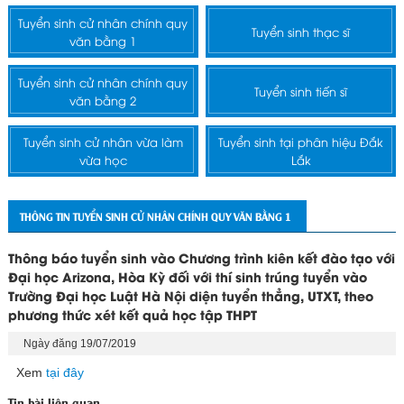
Tuyển sinh cử nhân chính quy
Tuyển sinh thạc sĩ
văn bằng 1
Tuyển sinh cử nhân chính quy
Tuyển sinh tiến sĩ
văn bằng 2
Tuyển sinh cử nhân vừa làm
Tuyển sinh tại phân hiệu Đắk
vừa học
Lắk
THÔNG TIN TUYỂN SINH CỬ NHÂN CHÍNH QUY VĂN BẰNG 1
Thông báo tuyển sinh vào Chương trình kiên kết đào tạo với
Đại học Arizona, Hòa Kỳ đối với thí sinh trúng tuyển vào
Trường Đại học Luật Hà Nội diện tuyển thẳng, UTXT, theo
phương thức xét kết quả học tập THPT
Ngày đăng 19/07/2019
Xem
tại đây
Tin bài liên quan