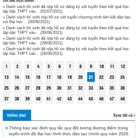
» Danh sách thí sinh đã nộp hồ sơ đăng ký xét tuyển theo kết quả học
tập bậc THPT vào...
(01/07/2021)
» Danh sách thí sinh nộp hồ sơ xét tuyển chương trình liên kết đào tạo
vói Đại học...
(30/06/2021)
» Danh sách thí sinh đã nộp hồ sơ đăng ký xét tuyển theo kết quả học
tập bậc THPT vào...
(30/06/2021)
» Danh sách thí sinh đã nộp hồ sơ đăng ký xét tuyển theo kết quả học
tập bậc THPT vào...
(29/06/2021)
» Danh sách thí sinh đã nộp hồ sơ đăng ký xét tuyển theo kết quả học
tập bậc THPT vào...
(26/06/2021)
1
2
3
4
5
6
7
8
9
10
11
12
13
14
15
16
17
18
19
20
21
22
23
24
25
26
27
28
29
30
31
32
33
34
35
36
37
38
39
40
41
42
43
44
45
46
47
48
Xem tất cả
THÔNG BÁO
Thông báo xác định quy tắc quy đổi tương đương điểm trúng
tuyển trình độ đại học hình thức đào tạo chính quy năm 2026