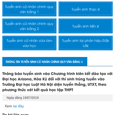
Tuyển sinh cử nhân chính quy
Tuyển sinh thạc sĩ
văn bằng 1
Tuyển sinh cử nhân chính quy
Tuyển sinh tiến sĩ
văn bằng 2
Tuyển sinh cử nhân vừa làm
Tuyển sinh tại phân hiệu Đắk
vừa học
Lắk
THÔNG TIN TUYỂN SINH CỬ NHÂN CHÍNH QUY VĂN BẰNG 1
Thông báo tuyển sinh vào Chương trình kiên kết đào tạo với
Đại học Arizona, Hòa Kỳ đối với thí sinh trúng tuyển vào
Trường Đại học Luật Hà Nội diện tuyển thẳng, UTXT, theo
phương thức xét kết quả học tập THPT
Ngày đăng 19/07/2019
Xem
tại đây
Tin bài liên quan