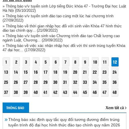
» Thông báo v/v tuyển sinh Lớp tiếng Đức khóa 47 - Trường Đại học Luật
Hà Nội
(05/10/2022)
» Thông báo v/v tuyển sinh đào tạo cùng một lúc hai chương trình
(27/09/2022)
» Thông báo về thời gian nhập học đối với sinh viên Khóa 47 hình thức
đào tạo chính quy...
(21/09/2022)
» Thông báo v/v tuyến sinh vào Chương trình đào tạo Chất lượng cao
ngành Luật, Chương...
(20/09/2022)
» Thông báo về việc xác nhận nhập học đối với thí sinh trúng tuyển Khóa
47 đại học...
(17/09/2022)
1
2
3
4
5
6
7
8
9
10
11
12
13
14
15
16
17
18
19
20
21
22
23
24
25
26
27
28
29
30
31
32
33
34
35
36
37
38
39
40
41
42
43
44
45
46
47
48
Xem tất cả
THÔNG BÁO
Thông báo xác định quy tắc quy đổi tương đương điểm trúng
tuyển trình độ đại học hình thức đào tạo chính quy năm 2026