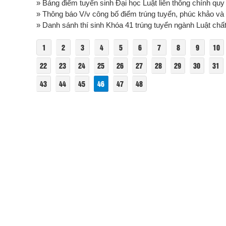
» Bảng điểm tuyển sinh Đại học Luật liên thông chính quy
» Thông báo V/v công bố điểm trúng tuyển, phúc khảo và 
» Danh sánh thí sinh Khóa 41 trúng tuyển ngành Luật chấ
1
2
3
4
5
6
7
8
9
10
22
23
24
25
26
27
28
29
30
31
43
44
45
46
47
48