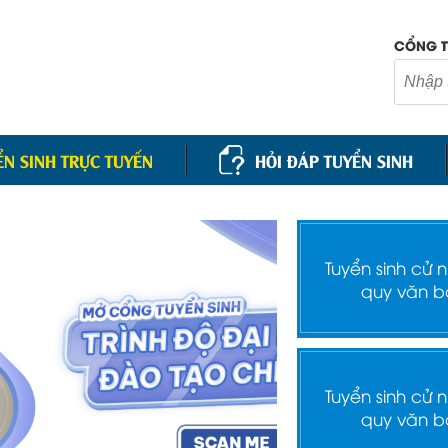
CỔNG T
ỂN SINH TRỰC TUYẾN
HỎI ĐÁP TUYỂN SINH
Tuyển sinh cử 
quy văn b
Tuyển sinh cử 
quy văn b