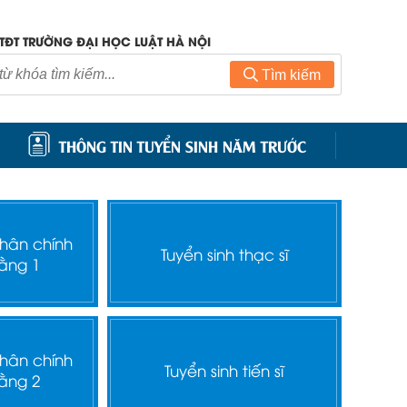
TĐT TRƯỜNG ĐẠI HỌC LUẬT HÀ NỘI
Tìm kiếm
THÔNG TIN TUYỂN SINH NĂM TRƯỚC
nhân chính
Tuyển sinh thạc sĩ
ằng 1
nhân chính
Tuyển sinh tiến sĩ
ằng 2