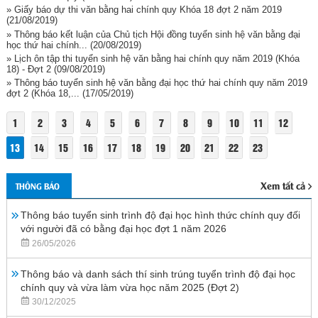
» Giấy báo dự thi văn bằng hai chính quy Khóa 18 đợt 2 năm 2019
(21/08/2019)
» Thông báo kết luận của Chủ tịch Hội đồng tuyển sinh hệ văn bằng đại
học thứ hai chính...
(20/08/2019)
» Lịch ôn tập thi tuyển sinh hệ văn bằng hai chính quy năm 2019 (Khóa
18) - Đợt 2
(09/08/2019)
» Thông báo tuyển sinh hệ văn bằng đại học thứ hai chính quy năm 2019
đợt 2 (Khóa 18,...
(17/05/2019)
1
2
3
4
5
6
7
8
9
10
11
12
13
14
15
16
17
18
19
20
21
22
23
Xem tất cả
THÔNG BÁO
Thông báo tuyển sinh trình độ đại học hình thức chính quy đối
với người đã có bằng đại học đợt 1 năm 2026
26/05/2026
Thông báo và danh sách thí sinh trúng tuyển trình độ đại học
chính quy và vừa làm vừa học năm 2025 (Đợt 2)
30/12/2025