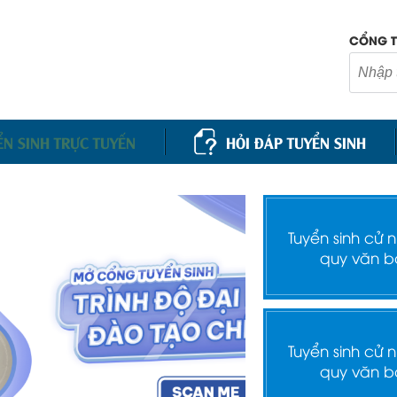
CỔNG T
ỂN SINH TRỰC TUYẾN
HỎI ĐÁP TUYỂN SINH
Tuyển sinh cử 
quy văn b
Tuyển sinh cử 
quy văn b