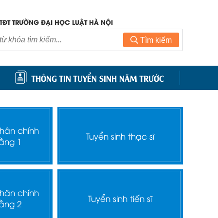
TĐT TRƯỜNG ĐẠI HỌC LUẬT HÀ NỘI
Tìm kiếm
THÔNG TIN TUYỂN SINH NĂM TRƯỚC
nhân chính
Tuyển sinh thạc sĩ
ằng 1
nhân chính
Tuyển sinh tiến sĩ
ằng 2