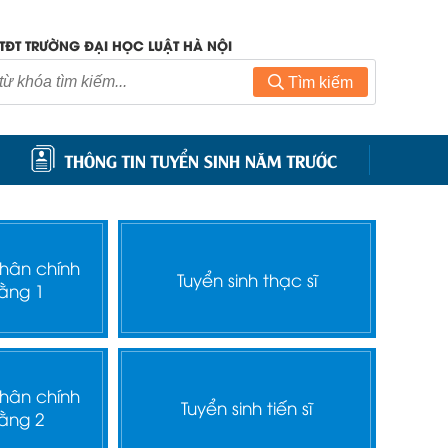
TĐT TRƯỜNG ĐẠI HỌC LUẬT HÀ NỘI
Tìm kiếm
THÔNG TIN TUYỂN SINH NĂM TRƯỚC
nhân chính
Tuyển sinh thạc sĩ
ằng 1
nhân chính
Tuyển sinh tiến sĩ
ằng 2