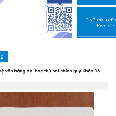
Tuyển sinh cử
làm vừa
 2
hệ văn bằng đại học thứ hai chính quy Khóa 16