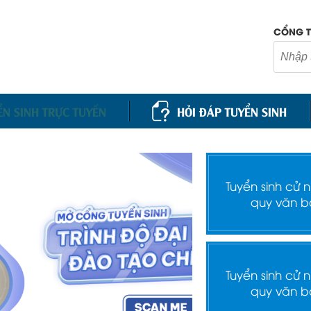
CỔNG T
ỂN SINH TRỰC TUYẾN
HỎI ĐÁP TUYỂN SINH
Tuyển sinh cử 
quy văn b
Tuyển sinh cử 
quy văn b