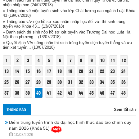
» Danh sách thí sinh trúng tuyển hệ đại học chính quy Khóa 43 đã xác
nhận nhập học
(24/07/2018)
» Thông báo về việc tuyển sinh vào lớp Chất lượng cao ngành Luật Khóa
43
(19/07/2018)
» Thông báo v/v nộp hồ sơ xác nhận nhập học đối với thí sinh trúng
tuyển vào Khóa 43...
(13/07/2018)
» Danh sách thí sinh nộp hồ sơ xét tuyển vào Trường Đại học Luật Hà
Nội theo phương...
(13/07/2018)
» Quyết định V/v công nhận thí sinh trúng tuyển diện tuyển thẳng và ưu
tiên xét tuyển...
(13/07/2018)
1
2
3
4
5
6
7
8
9
10
11
12
13
14
15
16
17
18
19
20
21
22
23
24
25
26
27
28
29
30
31
32
33
34
35
36
37
38
39
40
41
42
43
44
45
46
47
48
Xem tất cả
THÔNG BÁO
Điểm trúng tuyển trình độ đại học hình thức đào tạo chính quy
năm 2026 (Khóa 51)
10/08/2026