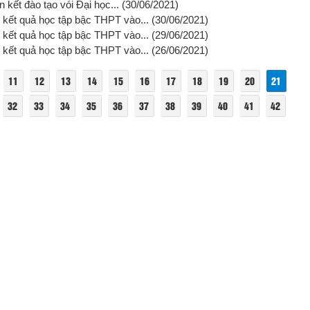
 kết đào tạo vói Đại học...
(30/06/2021)
o kết quả học tập bậc THPT vào...
(30/06/2021)
o kết quả học tập bậc THPT vào...
(29/06/2021)
o kết quả học tập bậc THPT vào...
(26/06/2021)
11
12
13
14
15
16
17
18
19
20
21
32
33
34
35
36
37
38
39
40
41
42