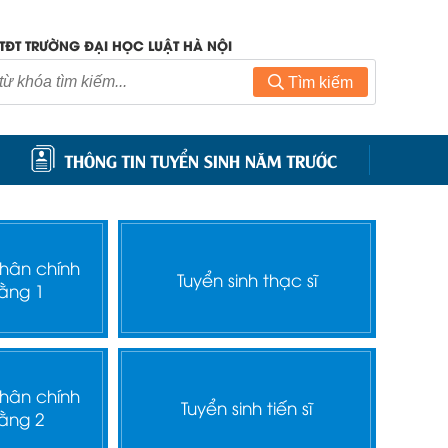
TĐT TRƯỜNG ĐẠI HỌC LUẬT HÀ NỘI
Tìm kiếm
THÔNG TIN TUYỂN SINH NĂM TRƯỚC
nhân chính
Tuyển sinh thạc sĩ
ằng 1
nhân chính
Tuyển sinh tiến sĩ
ằng 2