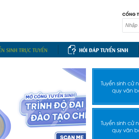
CỔNG T
ỂN SINH TRỰC TUYẾN
HỎI ĐÁP TUYỂN SINH
Tuyển sinh cử 
quy văn b
Tuyển sinh cử 
quy văn b