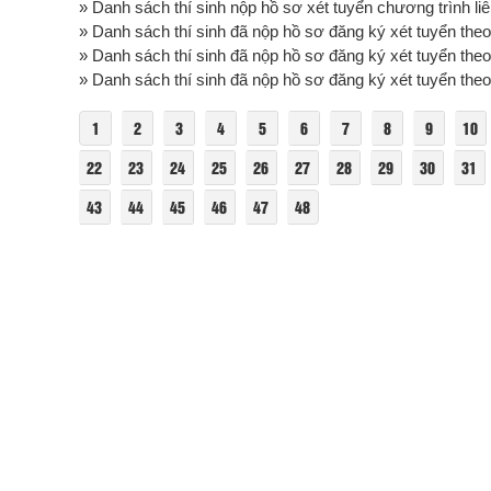
» Danh sách thí sinh nộp hồ sơ xét tuyển chương trình liên
» Danh sách thí sinh đã nộp hồ sơ đăng ký xét tuyển the
» Danh sách thí sinh đã nộp hồ sơ đăng ký xét tuyển the
» Danh sách thí sinh đã nộp hồ sơ đăng ký xét tuyển the
1
2
3
4
5
6
7
8
9
10
22
23
24
25
26
27
28
29
30
31
43
44
45
46
47
48