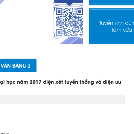
Tuyển sinh cử
làm vừa
 VĂN BẰNG 1
 đại học năm 2017 diện xét tuyển thẳng và diện ưu