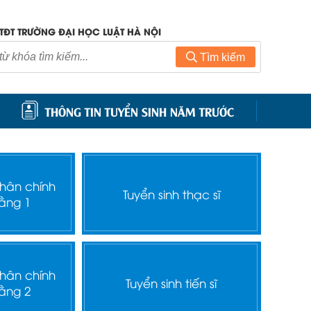
TĐT TRƯỜNG ĐẠI HỌC LUẬT HÀ NỘI
Tìm kiếm
THÔNG TIN TUYỂN SINH NĂM TRƯỚC
nhân chính
Tuyển sinh thạc sĩ
ằng 1
nhân chính
Tuyển sinh tiến sĩ
ằng 2