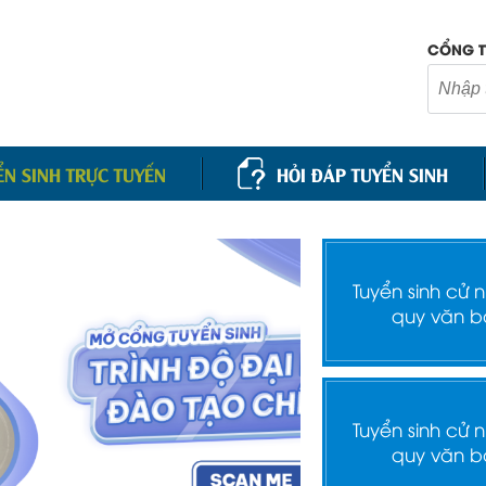
CỔNG T
ỂN SINH TRỰC TUYẾN
HỎI ĐÁP TUYỂN SINH
Tuyển sinh cử 
quy văn b
Tuyển sinh cử 
quy văn b