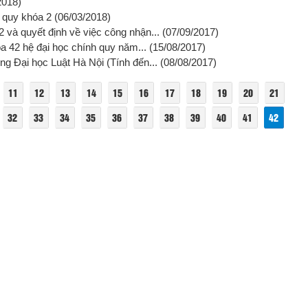
2018)
h quy khóa 2
(06/03/2018)
 và quyết định về việc công nhận...
(07/09/2017)
óa 42 hệ đại học chính quy năm...
(15/08/2017)
g Đại học Luật Hà Nội (Tính đến...
(08/08/2017)
11
12
13
14
15
16
17
18
19
20
21
32
33
34
35
36
37
38
39
40
41
42