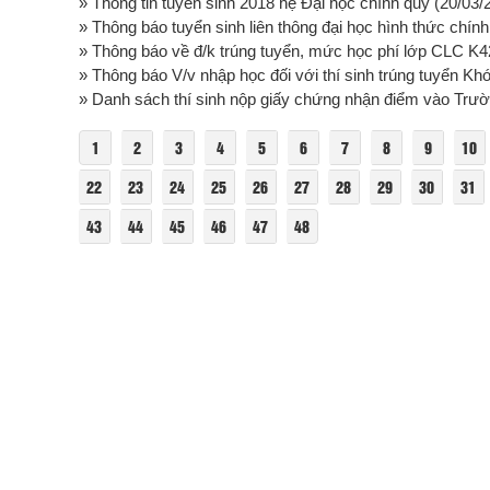
» Thông tin tuyển sinh 2018 hệ Đại học chính quy
(20/03/
» Thông báo tuyển sinh liên thông đại học hình thức chín
» Thông báo về đ/k trúng tuyển, mức học phí lớp CLC K42
» Thông báo V/v nhập học đối với thí sinh trúng tuyển Kh
» Danh sách thí sinh nộp giấy chứng nhận điểm vào Trườn
1
2
3
4
5
6
7
8
9
10
22
23
24
25
26
27
28
29
30
31
43
44
45
46
47
48