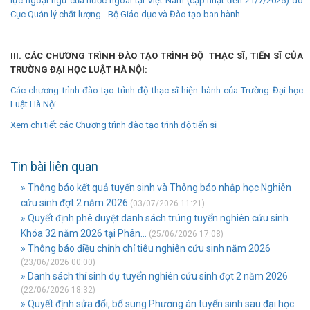
lực ngoại ngữ của nước ngoài tại Việt Nam (cập nhật đến 21/7/2025) do
Cục Quản lý chất lượng - Bộ Giáo dục và Đào tạo ban hành
III. CÁC CHƯƠNG TRÌNH ĐÀO TẠO TRÌNH ĐỘ THẠC SĨ, TIẾN SĨ CỦA
TRƯỜNG ĐẠI HỌC LUẬT HÀ NỘI:
Các chương trình đào tạo trình độ thạc sĩ hiện hành của Trường Đại học
Luật Hà Nội
Xem chi tiết các Chương trình đào tạo trình độ tiến sĩ
Tin bài liên quan
» Thông báo kết quả tuyển sinh và Thông báo nhập học Nghiên
cứu sinh đợt 2 năm 2026
(03/07/2026 11:21)
» Quyết định phê duyệt danh sách trúng tuyển nghiên cứu sinh
Khóa 32 năm 2026 tại Phân...
(25/06/2026 17:08)
» Thông báo điều chỉnh chỉ tiêu nghiên cứu sinh năm 2026
(23/06/2026 00:00)
» Danh sách thí sinh dự tuyển nghiên cứu sinh đợt 2 năm 2026
(22/06/2026 18:32)
» Quyết định sửa đổi, bổ sung Phương án tuyển sinh sau đại học