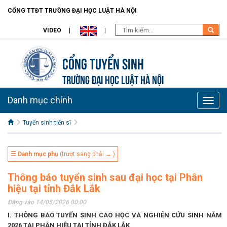
CỔNG TTĐT TRƯỜNG ĐẠI HỌC LUẬT HÀ NỘI
VIDEO
Cổng tuyển sinh
TRƯỜNG ĐẠI HỌC LUẬT HÀ NỘI
Danh mục chính
Toggle
naviga
Tuyển sinh tiến sĩ
☰ Danh mục phụ
(trượt sang phải → )
Thông báo tuyển sinh sau đại học tại Phân
hiệu tại tỉnh Đắk Lắk
Đăng vào 14/05/2026 00:00
I. THÔNG BÁO TUYỂN SINH CAO HỌC VÀ NGHIÊN CỨU SINH NĂM
2026 TẠI PHÂN HIỆU TẠI TỈNH ĐẮK LẮK