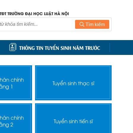
TĐT TRƯỜNG ĐẠI HỌC LUẬT HÀ NỘI
Tìm kiếm
THÔNG TIN TUYỂN SINH NĂM TRƯỚC
nhân chính
Tuyển sinh thạc sĩ
ằng 1
nhân chính
Tuyển sinh tiến sĩ
ằng 2