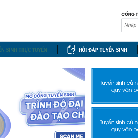
CỔNG T
ỂN SINH TRỰC TUYẾN
HỎI ĐÁP TUYỂN SINH
Tuyển sinh cử 
quy văn b
Tuyển sinh cử 
quy văn b