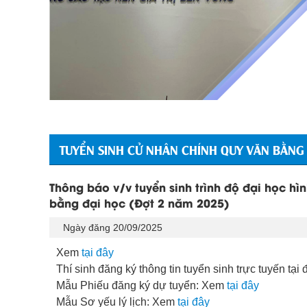
TUYỂN SINH CỬ NHÂN CHÍNH QUY VĂN BẰNG
Thông báo v/v tuyển sinh trình độ đại học hì
bằng đại học (Đợt 2 năm 2025)
Ngày đăng 20/09/2025
Xem
tại đây
Thí sinh đăng ký thông tin tuyển sinh trực tuyến tại 
Mẫu Phiếu đăng ký dự tuyển: Xem
tại đây
Mẫu Sơ yếu lý lịch: Xem
tại đây