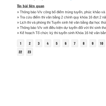
Tin bài liên quan
» Thông báo V/v công bố điểm trúng tuyển, phúc khảo và 
» Tra cứu điểm thi văn bằng 2 chính quy khóa 16 đợt 2 
» Lịch thi và phòng thi Tuyển sinh hệ văn bằng đại học th
» Thông báo V/v xét điều kiện dự tuyển đối với thí sinh t
» Kế hoạch Tổ chức kỳ thi tuyển sinh Khóa 16 hệ văn bằng
1
2
3
4
5
6
7
8
9
10
22
23