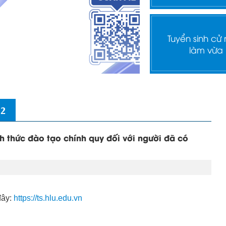
Tuyển sinh cử
làm vừa
 2
nh thức đào tạo chính quy đối với người đã có
đây:
https://ts.hlu.edu.vn