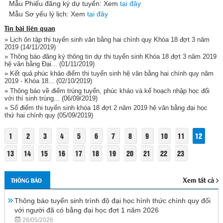
Mẫu Phiếu đăng ký dự tuyển: Xem
tại đây
Mẫu Sơ yếu lý lịch: Xem
tại đây
Tin bài liên quan
» Lịch ôn tập thi tuyển sinh văn bằng hai chính quy Khóa 18 đợt 3 năm
2019
(14/11/2019)
» Thông báo đăng ký thông tin dự thi tuyển sinh Khóa 18 đợt 3 năm 2019
hệ văn bằng Đại...
(01/11/2019)
» Kết quả phúc khảo điểm thi tuyển sinh hệ văn bằng hai chính quy năm
2019 - Khóa 18...
(02/10/2019)
» Thông báo về điểm trúng tuyển, phúc khảo và kế hoạch nhập học đối
với thí sinh trúng...
(06/09/2019)
» Sổ điểm thi tuyển sinh khóa 18 đợt 2 năm 2019 hệ văn bằng đại học
thứ hai chính quy
(05/09/2019)
1
2
3
4
5
6
7
8
9
10
11
12
13
14
15
16
17
18
19
20
21
22
23
Xem tất cả
THÔNG BÁO
Thông báo tuyển sinh trình độ đại học hình thức chính quy đối
với người đã có bằng đại học đợt 1 năm 2026
26/05/2026