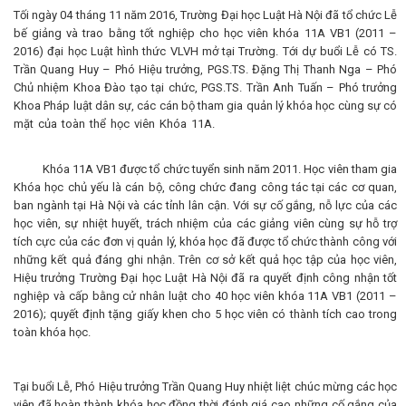
Tối ngày 04 tháng 11 năm 2016, Trường Đại học Luật Hà Nội đã tổ chức Lễ
bế giảng và trao bằng tốt nghiệp cho học viên khóa 11A VB1 (2011 –
2016) đại học Luật hình thức VLVH mở tại Trường. Tới dự buổi Lễ có TS.
Trần Quang Huy – Phó Hiệu trưởng, PGS.TS. Đặng Thị Thanh Nga – Phó
Chủ nhiệm Khoa Đào tạo tại chức, PGS.TS. Trần Anh Tuấn – Phó trưởng
Khoa Pháp luật dân sự, các cán bộ tham gia quản lý khóa học cùng sự có
mặt của toàn thể học viên Khóa 11A.
Khóa 11A VB1 được tổ chức tuyển sinh năm 2011. Học viên tham gia
Khóa học chủ yếu là cán bộ, công chức đang công tác tại các cơ quan,
ban ngành tại Hà Nội và các tỉnh lân cận. Với sự cố gắng, nỗ lực của các
học viên, sự nhiệt huyết, trách nhiệm của các giảng viên cùng sự hỗ trợ
tích cực của các đơn vị quản lý, khóa học đã được tổ chức thành công với
những kết quả đáng ghi nhận. Trên cơ sở kết quả học tập của học viên,
Hiệu trưởng Trường Đại học Luật Hà Nội đã ra quyết định công nhận tốt
nghiệp và cấp bằng cử nhân luật cho 40 học viên khóa 11A VB1 (2011 –
2016); quyết định tặng giấy khen cho 5 học viên có thành tích cao trong
toàn khóa học.
Tại buổi Lễ, Phó Hiệu trưởng Trần Quang Huy nhiệt liệt chúc mừng các học
viên đã hoàn thành khóa học đồng thời đánh giá cao những cố gắng của