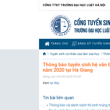
CỔNG TTĐT TRƯỜNG ĐẠI HỌC LUẬT HÀ NỘI
Cổng tuyển si
TRƯỜNG ĐẠI HỌC LUẬ
TRANG CHỦ
ĐĂNG KÝ TUYỂN SIN
Tuyển sinh cử nhân vừa làm vừa học
Thôn
Thông báo tuyển sinh hệ văn 
năm 2020 tại Hà Giang
Đăng vào 03/04/2020 00:00
Xem
tại đây
Tin bài liên quan
» Thông báo và danh sách thí sinh trúng t