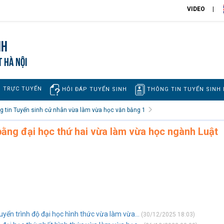
VIDEO
nh
T HÀ NỘI
H TRỰC TUYẾN
THÔNG TIN TUYỂN SINH
HỎI ĐÁP TUYỂN SINH
g tin Tuyển sinh cử nhân vừa làm vừa học văn bằng 1
bằng đại học thứ hai vừa làm vừa học ngành Luật
uyển trình độ đại học hình thức vừa làm vừa...
(30/12/2025 18:03)