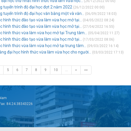
 đại học thứ nhất hình thức vừa làm vừa học...
(26/12/2022 00:00)
ng tuyển trình độ đại học đợt 2 năm 2022
(26/12/2022 00:00)
g tuyển trình độ đại học văn bằng một và văn...
(06/09/2022 18:03)
ọc hình thức đào tạo vừa làm vừa học mở tại...
(04/05/2022 08:24)
ọc hình thức đào tạo vừa làm vừa học mở tại...
(27/04/2022 16:55)
ọc hình thức vừa làm vừa học mở tại Trung tâm...
(05/04/2022 11:27)
ọc hình thức đào tạo vừa làm vừa học mở tại...
(17/03/2022 08:06)
ọc hình thức vừa làm vừa học mở tại trung tâm...
(09/03/2022 16:14)
ằng đại học hình thức vừa làm vừa học cho người...
(03/03/2022 17:13)
5
6
7
8
9
10
…
»
»»
t Nam
 Fax: 84.24.38343226