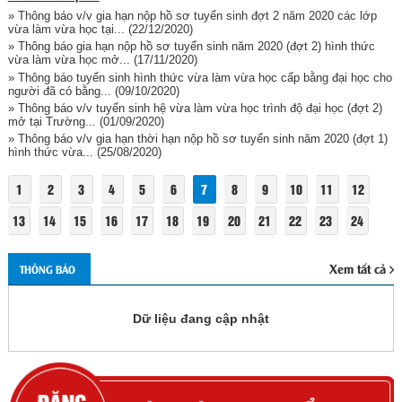
» Thông báo v/v gia hạn nộp hồ sơ tuyển sinh đợt 2 năm 2020 các lớp
vừa làm vừa học tại...
(22/12/2020)
» Thông báo gia hạn nộp hồ sơ tuyển sinh năm 2020 (đợt 2) hình thức
vừa làm vừa học mở...
(17/11/2020)
» Thông báo tuyển sinh hình thức vừa làm vừa học cấp bằng đại học cho
người đã có bằng...
(09/10/2020)
» Thông báo v/v tuyển sinh hệ vừa làm vừa học trình độ đại học (đợt 2)
mở tại Trường...
(01/09/2020)
» Thông báo v/v gia hạn thời hạn nộp hồ sơ tuyển sinh năm 2020 (đợt 1)
hình thức vừa...
(25/08/2020)
1
2
3
4
5
6
7
8
9
10
11
12
13
14
15
16
17
18
19
20
21
22
23
24
Xem tất cả
THÔNG BÁO
Dữ liệu đang cập nhật