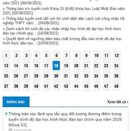
năm 2021
(06/09/2021)
» Thông báo v/v tuyển sinh Khóa 15 (K46) khóa học Luật Nhật Bản năm
2021
(02/09/2021)
» Thông báo tuyển sinh đối với thí sinh diện đặc cách xét công nhận tốt
nghiệp THPT năm...
(24/08/2021)
» Danh sách thí sinh đã xác nhận nhập học trình độ đại học hình thức
đào tạo chính quy...
(16/08/2021)
» Quyết định về ngưỡng đảm bảo chất lượng đầu vào trình độ đại học
hình thức đào tạo...
(10/08/2021)
1
2
3
4
5
6
7
8
9
10
11
12
13
14
15
16
17
18
19
20
21
22
23
24
25
26
27
28
29
30
31
32
33
34
35
36
37
38
39
40
41
42
43
44
45
46
47
48
Xem tất cả
THÔNG BÁO
Thông báo xác định quy tắc quy đổi tương đương điểm trúng
tuyển trình độ đại học hình thức đào tạo chính quy năm 2026
(Khoá 51)
10/07/2026