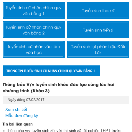
Tuyển sinh cử nhân chính quy
Tuyển sinh thạc sĩ
văn bằng 1
Tuyển sinh cử nhân chính quy
Tuyển sinh tiến sĩ
văn bằng 2
Tuyển sinh cử nhân vừa làm
Tuyển sinh tại phân hiệu Đắk
vừa học
Lắk
THÔNG TIN TUYỂN SINH CỬ NHÂN CHÍNH QUY VĂN BẰNG 1
Thông báo V/v tuyển sinh khóa đào tạo cùng lúc hai
chương trình (Khóa 3)
Ngày đăng 07/02/2017
Xem chi tiết
Mẫu đơn đăng ký
Tin bài liên quan
» Thông báo v/v tuyển sinh đối với thí sinh đã tốt nghiệp THPT trước