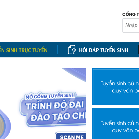
CỔNG T
ỂN SINH TRỰC TUYẾN
HỎI ĐÁP TUYỂN SINH
Tuyển sinh cử 
quy văn b
Tuyển sinh cử 
quy văn b