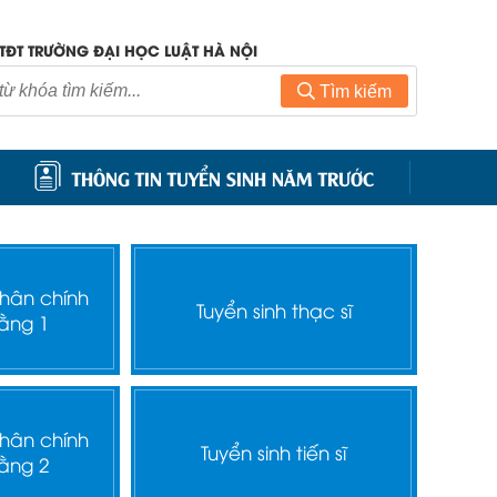
TĐT TRƯỜNG ĐẠI HỌC LUẬT HÀ NỘI
Tìm kiếm
THÔNG TIN TUYỂN SINH NĂM TRƯỚC
nhân chính
Tuyển sinh thạc sĩ
ằng 1
nhân chính
Tuyển sinh tiến sĩ
ằng 2