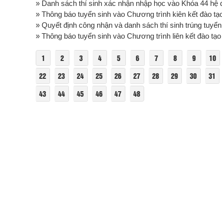
» Danh sách thí sinh xác nhận nhập học vào Khóa 44 hệ đạ
» Thông báo tuyển sinh vào Chương trình kiên kết đào tạo
» Quyết định công nhận và danh sách thí sinh trúng tuyển
» Thông báo tuyển sinh vào Chương trình liên kết đào tạo 
1
2
3
4
5
6
7
8
9
10
22
23
24
25
26
27
28
29
30
31
43
44
45
46
47
48