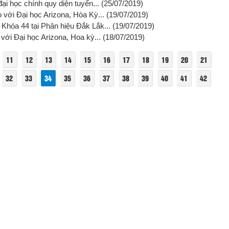
i học chính quy diện tuyển...
(25/07/2019)
 với Đại học Arizona, Hòa Kỳ...
(19/07/2019)
 Khóa 44 tại Phân hiệu Đắk Lắk...
(19/07/2019)
với Đại học Arizona, Hoa kỳ...
(18/07/2019)
11
12
13
14
15
16
17
18
19
20
21
32
33
34
35
36
37
38
39
40
41
42