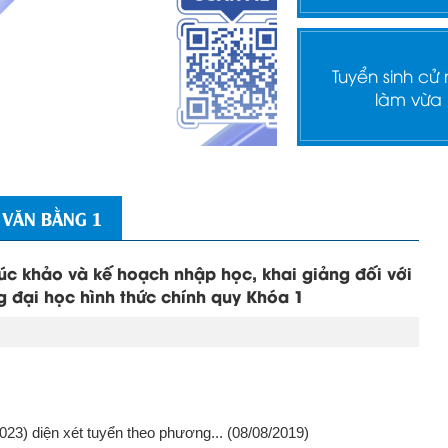
Tuyển sinh cử
làm vừa
 VĂN BẰNG 1
úc khảo và kế hoạch nhập học, khai giảng đối với
ông đại học hình thức chính quy Khóa 1
023) diện xét tuyển theo phương...
(08/08/2019)