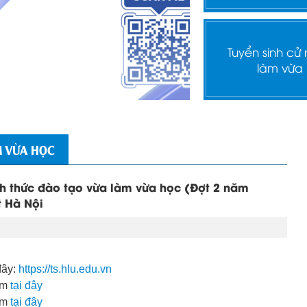
Tuyển sinh cử
làm vừa
M VỪA HỌC
ình thức đào tạo vừa làm vừa học (Đợt 2 năm
t Hà Nội
đây:
https://ts.hlu.edu.vn
em
tại đây
em
tại đây