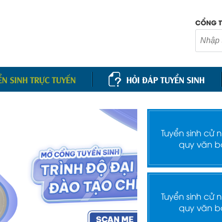
CỔNG T
ỂN SINH TRỰC TUYẾN
HỎI ĐÁP TUYỂN SINH
Tuyển sinh cử 
quy văn b
Tuyển sinh cử 
quy văn b