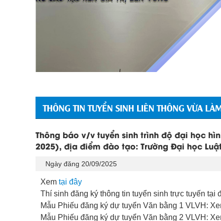
THÔNG TIN TUYỂN SINH LIÊN THÔNG VỪA LÀ
Thông báo v/v tuyển sinh trình độ đại học h
2025), địa điểm đào tạo: Trường Đại học Luậ
Ngày đăng 20/09/2025
Xem
tại đây
Thí sinh đăng ký thông tin tuyển sinh trực tuyến tại 
Mẫu Phiếu đăng ký dự tuyển Văn bằng 1 VLVH: X
Mẫu Phiếu đăng ký dự tuyển Văn bằng 2 VLVH: X