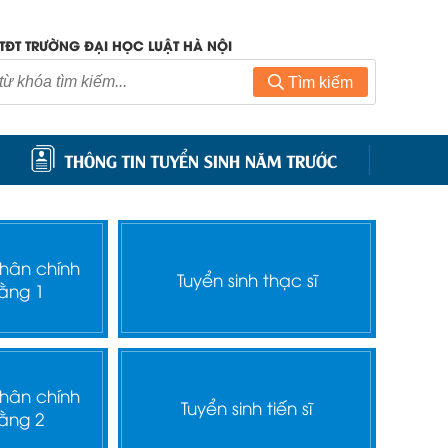
TĐT TRƯỜNG ĐẠI HỌC LUẬT HÀ NỘI
Tìm kiếm
THÔNG TIN TUYỂN SINH NĂM TRƯỚC
nhân chính
Tuyển sinh thạc sĩ
ằng 1
nhân chính
Tuyển sinh tiến sĩ
ằng 2