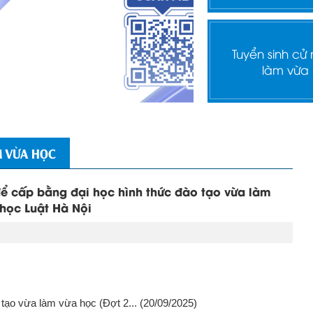
Tuyển sinh cử
làm vừa
M VỪA HỌC
 để cấp bằng đại học hình thức đào tạo vừa làm
học Luật Hà Nội
 tạo vừa làm vừa học (Đợt 2...
(20/09/2025)