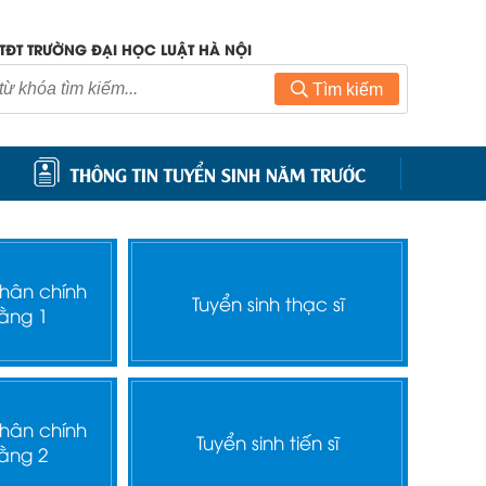
TĐT TRƯỜNG ĐẠI HỌC LUẬT HÀ NỘI
Tìm kiếm
THÔNG TIN TUYỂN SINH NĂM TRƯỚC
nhân chính
Tuyển sinh thạc sĩ
ằng 1
nhân chính
Tuyển sinh tiến sĩ
ằng 2