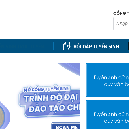
CỔNG T
ỂN SINH TRỰC TUYẾN
HỎI ĐÁP TUYỂN SINH
Tuyển sinh cử 
quy văn b
Tuyển sinh cử 
quy văn b