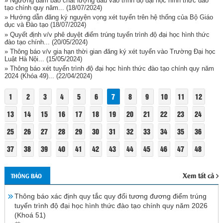
» Ngưỡng đảm bảo chất lượng đầu vào trình độ đại học hình thức đào
tạo chính quy năm...
(18/07/2024)
» Hướng dẫn đăng ký nguyện vọng xét tuyển trên hệ thống của Bộ Giáo
dục và Đào tạo
(18/07/2024)
» Quyết định v/v phê duyệt điểm trúng tuyển trình độ đại học hình thức
đào tạo chính...
(20/05/2024)
» Thông báo v/v gia hạn thời gian đăng ký xét tuyển vào Trường Đại học
Luật Hà Nội...
(15/05/2024)
» Thông báo xét tuyển trình độ đại học hình thức đào tạo chính quy năm
2024 (Khóa 49)...
(22/04/2024)
1
2
3
4
5
6
7
8
9
10
11
12
13
14
15
16
17
18
19
20
21
22
23
24
25
26
27
28
29
30
31
32
33
34
35
36
37
38
39
40
41
42
43
44
45
46
47
48
Xem tất cả
THÔNG BÁO
Thông báo xác định quy tắc quy đổi tương đương điểm trúng
tuyển trình độ đại học hình thức đào tạo chính quy năm 2026
(Khoá 51)