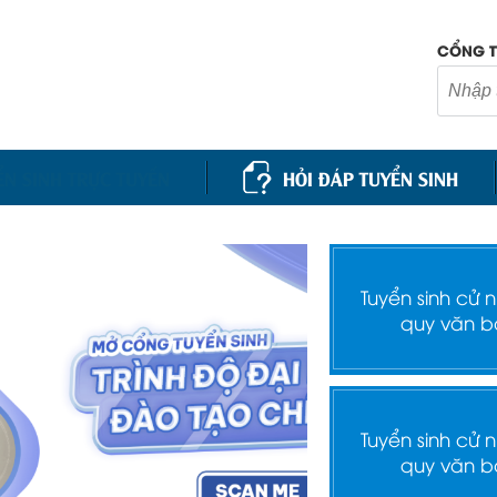
CỔNG T
ỂN SINH TRỰC TUYẾN
HỎI ĐÁP TUYỂN SINH
Tuyển sinh cử 
quy văn b
Tuyển sinh cử 
quy văn b