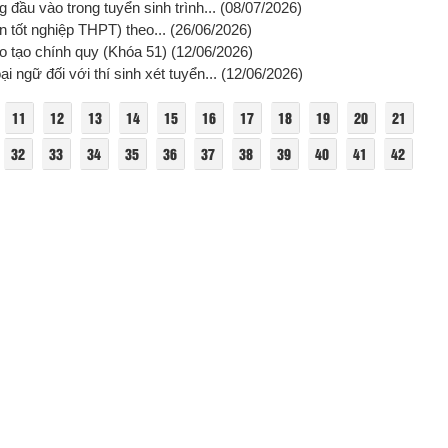
đầu vào trong tuyển sinh trình...
(08/07/2026)
ện tốt nghiệp THPT) theo...
(26/06/2026)
ào tạo chính quy (Khóa 51)
(12/06/2026)
ngữ đối với thí sinh xét tuyển...
(12/06/2026)
11
12
13
14
15
16
17
18
19
20
21
32
33
34
35
36
37
38
39
40
41
42