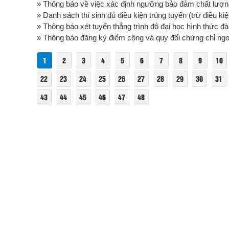
» Thông báo về việc xác định ngưỡng bảo đảm chất lượng 
» Danh sách thí sinh đủ điều kiện trúng tuyển (trừ điều ki
» Thông báo xét tuyển thẳng trình độ đại học hình thức đ
» Thông báo đăng ký điểm cộng và quy đổi chứng chỉ ngoại 
1
2
3
4
5
6
7
8
9
10
22
23
24
25
26
27
28
29
30
31
43
44
45
46
47
48