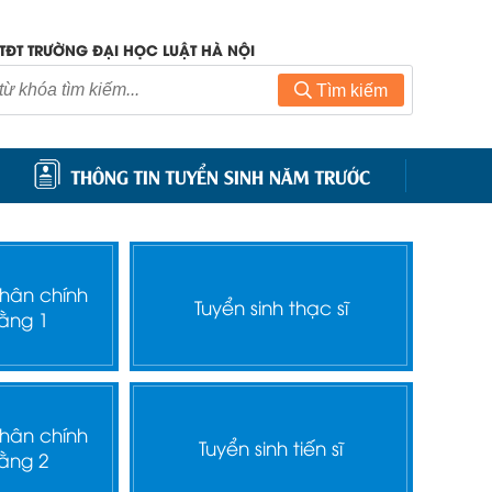
TĐT TRƯỜNG ĐẠI HỌC LUẬT HÀ NỘI
Tìm kiếm
THÔNG TIN TUYỂN SINH NĂM TRƯỚC
nhân chính
Tuyển sinh thạc sĩ
ằng 1
nhân chính
Tuyển sinh tiến sĩ
ằng 2