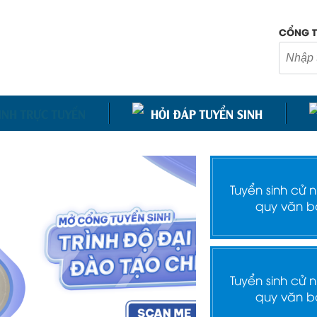
CỔNG T
INH TRỰC TUYẾN
HỎI ĐÁP TUYỂN SINH
Tuyển sinh cử 
quy văn b
Tuyển sinh cử 
quy văn b