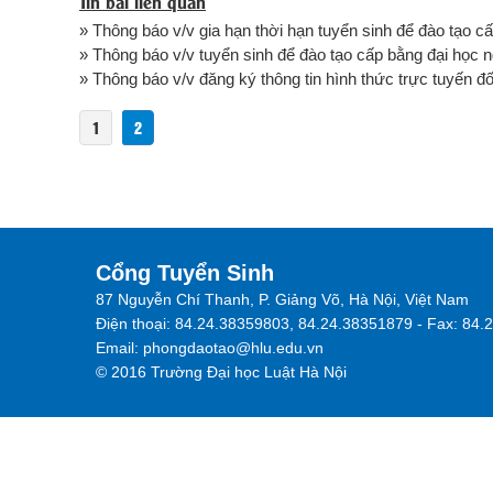
Tin bài liên quan
» Thông báo v/v gia hạn thời hạn tuyển sinh để đào tạo c
» Thông báo v/v tuyển sinh để đào tạo cấp bằng đại học 
» Thông báo v/v đăng ký thông tin hình thức trực tuyến đối
1
2
Cổng Tuyển Sinh
87 Nguyễn Chí Thanh, P. Giảng Võ, Hà Nội, Việt Nam
Điện thoại: 84.24.38359803, 84.24.38351879 - Fax: 84
Email: phongdaotao@hlu.edu.vn
© 2016 Trường Đại học Luật Hà Nội