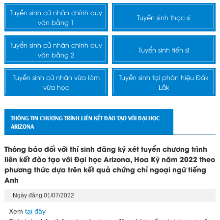
Tuyển sinh cử nhân chính quy
Tuyển sinh thạc sĩ
văn bằng 1
Tuyển sinh cử nhân chính quy
Tuyển sinh tiến sĩ
văn bằng 2
Tuyển sinh cử nhân vừa làm
Tuyển sinh tại phân hiệu Đắk
vừa học
Lắk
THÔNG TIN CHƯƠNG TRÌNH LIÊN KẾT ĐÀO TẠO VỚI ĐẠI HỌC
ARIZONA
Thông báo đối với thí sinh đăng ký xét tuyển chương trình
liên kết đào tạo với Đại học Arizona, Hoa Kỳ năm 2022 theo
phương thức dựa trên kết quả chứng chỉ ngoại ngữ tiếng
Anh
Ngày đăng 01/07/2022
Xem
tại đây