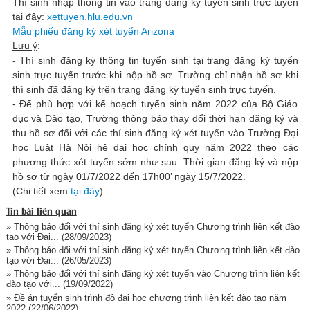
Thí sinh nhập thông tin vào trang đăng ký tuyển sinh trực tuyến
tại đây:
xettuyen.hlu.edu.vn
Mẫu phiếu đăng ký xét tuyển Arizona
Lưu ý
:
- Thí sinh đăng ký thông tin tuyển sinh tại trang đăng ký tuyển
sinh trực tuyến trước khi nộp hồ sơ. Trường chỉ nhận hồ sơ khi
thí sinh đã đăng ký trên trang đăng ký tuyển sinh trực tuyến.
- Để phù hợp với kế hoạch tuyển sinh năm 2022 của Bộ Giáo
dục và Đào tạo, Trường thông báo thay đổi thời hạn đăng ký và
thu hồ sơ đối với các thí sinh đăng ký xét tuyển vào Trường Đại
học Luật Hà Nội hệ đại học chính quy năm 2022 theo các
phương thức xét tuyển sớm như sau: Thời gian đăng ký và nộp
hồ sơ từ ngày 01/7/2022 đến 17h00’ ngày 15/7/2022.
(Chi tiết xem
tại đây
)
Tin bài liên quan
» Thông báo đối với thí sinh đăng ký xét tuyển Chương trình liên kết đào
tạo với Đại...
(28/09/2023)
» Thông báo đối với thí sinh đăng ký xét tuyển Chương trình liên kết đào
tạo với Đại...
(26/05/2023)
» Thông báo đối với thí sinh đăng ký xét tuyển vào Chương trình liên kết
đào tạo với...
(19/09/2022)
» Đề án tuyển sinh trình độ đại học chương trình liên kết đào tạo năm
2022
(22/06/2022)