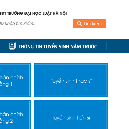
TĐT TRƯỜNG ĐẠI HỌC LUẬT HÀ NỘI
Tìm kiếm
THÔNG TIN TUYỂN SINH NĂM TRƯỚC
nhân chính
Tuyển sinh thạc sĩ
ằng 1
nhân chính
Tuyển sinh tiến sĩ
ằng 2