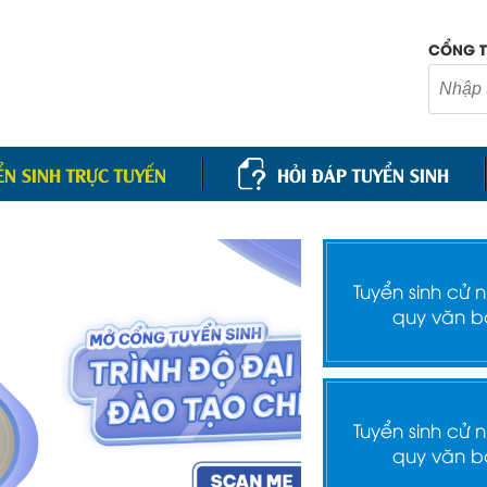
CỔNG T
ỂN SINH TRỰC TUYẾN
HỎI ĐÁP TUYỂN SINH
Tuyển sinh cử 
quy văn b
Tuyển sinh cử 
quy văn b