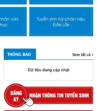
 nhân vừa
Tuyển sinh tại phân hiệu
 học
Đắk Lắk
THÔNG BÁO
Xem tất cả
Dữ liệu đang cập nhật